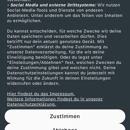
• Social Media und externe Drittsysteme:
:
Wir nutzen
ZDF Unternehmen
Social-Media-Tools und Dienste von anderen
Anbietern. Unter anderem um das Teilen von Inhalten
Karriere
"
zu ermöglichen.
Presseportal
Du kannst entscheiden, für welche Zwecke wir deine
W
ZDF goes Schule
Daten speichern und verarbeiten dürfen. Dies
betrifft nur dein aktuell genutztes Gerät. Mit
Werbefernsehen
"Zustimmen" erklärst du deine Zustimmung zu
a
unserer Datenverarbeitung, für die wir deine
Mainzelmännchen
Einwilligung benötigen. Oder du legst unter
l
"Einstellungen/Ablehnen" fest, welchen Zwecken du
deine Zustimmung gibst und welchen nicht. Deine
Datenschutzeinstellungen kannst du jederzeit mit
t
Wirkung für die Zukunft in deinen Einstellungen
widerrufen oder ändern.
e
Hier findest du das Impressum.
Partner
Weitere Informationen findest du in unserer
r
Datenschutzerklärung.
Zustimmen
S