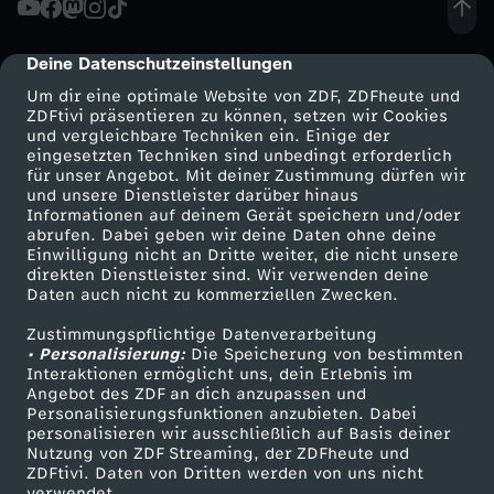
l
Deine Datenschutzeinstellungen
cmp-dialog-description
u
Um dir eine optimale Website von ZDF, ZDFheute und
ZDFtivi präsentieren zu können, setzen wir Cookies
und vergleichbare Techniken ein. Einige der
n
eingesetzten Techniken sind unbedingt erforderlich
für unser Angebot. Mit deiner Zustimmung dürfen wir
Mehr ZDF
Service
und unsere Dienstleister darüber hinaus
g
Informationen auf deinem Gerät speichern und/oder
ZDF-Apps
ZDFmitreden
abrufen. Dabei geben wir deine Daten ohne deine
s
Einwilligung nicht an Dritte weiter, die nicht unsere
Smart TV
Kontakt zum ZDF
direkten Dienstleister sind. Wir verwenden deine
Daten auch nicht zu kommerziellen Zwecken.
ZDFtext
Tickets
t
Zustimmungspflichtige Datenverarbeitung
Livestreams
Zuschauerservice
• Personalisierung:
i
Die Speicherung von bestimmten
Sendungen A-Z
Hilfe
Interaktionen ermöglicht uns, dein Erlebnis im
Angebot des ZDF an dich anzupassen und
TV-Programm
p
Personalisierungsfunktionen anzubieten. Dabei
personalisieren wir ausschließlich auf Basis deiner
Nutzung von ZDF Streaming, der ZDFheute und
p
ZDFtivi. Daten von Dritten werden von uns nicht
Das ZDF
verwendet.