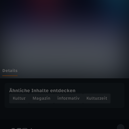
e
i
t
-
"
K
Details
u
Ähnliche Inhalte entdecken
l
Kultur
Magazin
informativ
Kulturzeit
t
u