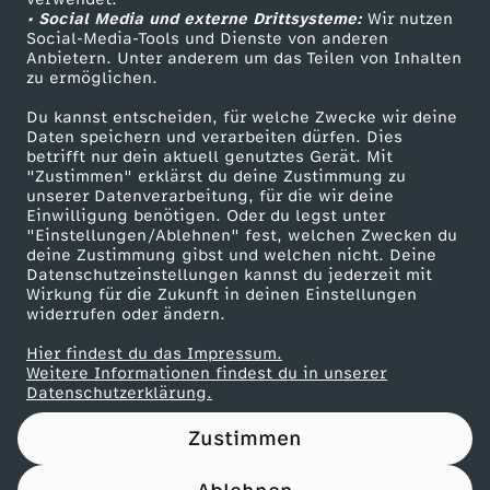
• Social Media und externe Drittsysteme:
2
Wir nutzen
ZDF Unternehmen
Social-Media-Tools und Dienste von anderen
Anbietern. Unter anderem um das Teilen von Inhalten
Karriere
1
zu ermöglichen.
Presseportal
Du kannst entscheiden, für welche Zwecke wir deine
.
ZDF goes Schule
Daten speichern und verarbeiten dürfen. Dies
betrifft nur dein aktuell genutztes Gerät. Mit
Werbefernsehen
"Zustimmen" erklärst du deine Zustimmung zu
0
unserer Datenverarbeitung, für die wir deine
Mainzelmännchen
Einwilligung benötigen. Oder du legst unter
1
"Einstellungen/Ablehnen" fest, welchen Zwecken du
deine Zustimmung gibst und welchen nicht. Deine
Datenschutzeinstellungen kannst du jederzeit mit
.
Wirkung für die Zukunft in deinen Einstellungen
widerrufen oder ändern.
2
Hier findest du das Impressum.
Partner
Weitere Informationen findest du in unserer
0
Datenschutzerklärung.
Zustimmen
2