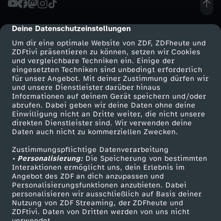
r
Deine Datenschutzeinstellungen
cmp-dialog-description
z
Um dir eine optimale Website von ZDF, ZDFheute und
ZDFtivi präsentieren zu können, setzen wir Cookies
und vergleichbare Techniken ein. Einige der
e
eingesetzten Techniken sind unbedingt erforderlich
für unser Angebot. Mit deiner Zustimmung dürfen wir
Mehr ZDF
Service
und unsere Dienstleister darüber hinaus
i
Informationen auf deinem Gerät speichern und/oder
ZDF-Apps
ZDFmitreden
abrufen. Dabei geben wir deine Daten ohne deine
t
Einwilligung nicht an Dritte weiter, die nicht unsere
Smart TV
Kontakt zum ZDF
direkten Dienstleister sind. Wir verwenden deine
Daten auch nicht zu kommerziellen Zwecken.
ZDFtext
Tickets
"
Zustimmungspflichtige Datenverarbeitung
Livestreams
Zuschauerservice
• Personalisierung:
v
Die Speicherung von bestimmten
Sendungen A-Z
Hilfe
Interaktionen ermöglicht uns, dein Erlebnis im
Angebot des ZDF an dich anzupassen und
TV-Programm
o
Personalisierungsfunktionen anzubieten. Dabei
personalisieren wir ausschließlich auf Basis deiner
Nutzung von ZDF Streaming, der ZDFheute und
m
ZDFtivi. Daten von Dritten werden von uns nicht
Das ZDF
verwendet.