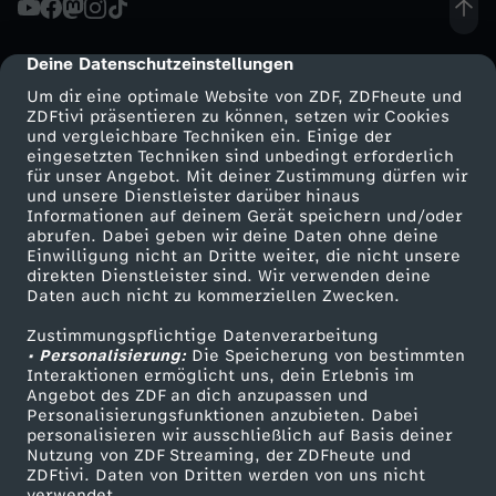
i
Deine Datenschutzeinstellungen
cmp-dialog-description
e
Um dir eine optimale Website von ZDF, ZDFheute und
ZDFtivi präsentieren zu können, setzen wir Cookies
und vergleichbare Techniken ein. Einige der
d
eingesetzten Techniken sind unbedingt erforderlich
für unser Angebot. Mit deiner Zustimmung dürfen wir
Mehr ZDF
Service
und unsere Dienstleister darüber hinaus
e
Informationen auf deinem Gerät speichern und/oder
ZDF-Apps
ZDFmitreden
abrufen. Dabei geben wir deine Daten ohne deine
r
Einwilligung nicht an Dritte weiter, die nicht unsere
Smart TV
Kontakt zum ZDF
direkten Dienstleister sind. Wir verwenden deine
Daten auch nicht zu kommerziellen Zwecken.
ZDFtext
Tickets
G
Zustimmungspflichtige Datenverarbeitung
Livestreams
Zuschauerservice
• Personalisierung:
e
Die Speicherung von bestimmten
Sendungen A-Z
Hilfe
Interaktionen ermöglicht uns, dein Erlebnis im
Angebot des ZDF an dich anzupassen und
TV-Programm
w
Personalisierungsfunktionen anzubieten. Dabei
personalisieren wir ausschließlich auf Basis deiner
Nutzung von ZDF Streaming, der ZDFheute und
a
ZDFtivi. Daten von Dritten werden von uns nicht
Das ZDF
verwendet.