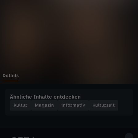
e
i
t
-
E
p
Details
i
Ähnliche Inhalte entdecken
d
Kultur
Magazin
informativ
Kulturzeit
e
m