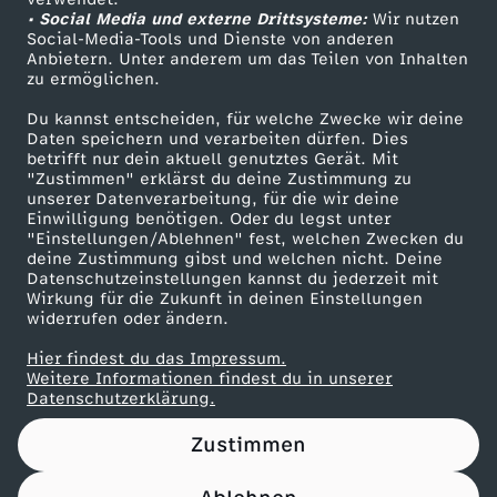
• Social Media und externe Drittsysteme:
l
Wir nutzen
ZDF Unternehmen
Social-Media-Tools und Dienste von anderen
Anbietern. Unter anderem um das Teilen von Inhalten
Karriere
t
zu ermöglichen.
Presseportal
Du kannst entscheiden, für welche Zwecke wir deine
u
ZDF goes Schule
Daten speichern und verarbeiten dürfen. Dies
betrifft nur dein aktuell genutztes Gerät. Mit
Werbefernsehen
"Zustimmen" erklärst du deine Zustimmung zu
n
unserer Datenverarbeitung, für die wir deine
Mainzelmännchen
Einwilligung benötigen. Oder du legst unter
t
"Einstellungen/Ablehnen" fest, welchen Zwecken du
deine Zustimmung gibst und welchen nicht. Deine
Datenschutzeinstellungen kannst du jederzeit mit
e
Wirkung für die Zukunft in deinen Einstellungen
widerrufen oder ändern.
r
Hier findest du das Impressum.
Partner
Weitere Informationen findest du in unserer
I
Datenschutzerklärung.
Zustimmen
s