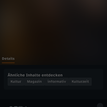
e
i
t
-
"
T
Details
r
Ähnliche Inhalte entdecken
u
Kultur
Magazin
informativ
Kulturzeit
l
y