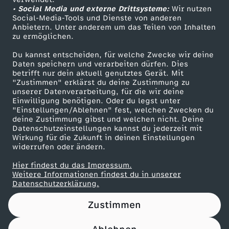
• Social Media und externe Drittsysteme:
r
Wir nutzen
ZDF Unternehmen
Social-Media-Tools und Dienste von anderen
Anbietern. Unter anderem um das Teilen von Inhalten
Karriere
J
zu ermöglichen.
Presseportal
Du kannst entscheiden, für welche Zwecke wir deine
u
ZDF goes Schule
Daten speichern und verarbeiten dürfen. Dies
betrifft nur dein aktuell genutztes Gerät. Mit
Werbefernsehen
"Zustimmen" erklärst du deine Zustimmung zu
g
unserer Datenverarbeitung, für die wir deine
Mainzelmännchen
Einwilligung benötigen. Oder du legst unter
e
"Einstellungen/Ablehnen" fest, welchen Zwecken du
deine Zustimmung gibst und welchen nicht. Deine
Datenschutzeinstellungen kannst du jederzeit mit
n
Wirkung für die Zukunft in deinen Einstellungen
widerrufen oder ändern.
d
Hier findest du das Impressum.
Partner
Weitere Informationen findest du in unserer
l
Datenschutzerklärung.
Zustimmen
i