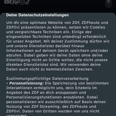
N
Deine Datenschutzeinstellungen
cmp-dialog-description
a
Um dir eine optimale Website von ZDF, ZDFheute und
ZDFtivi präsentieren zu können, setzen wir Cookies
und vergleichbare Techniken ein. Einige der
k
eingesetzten Techniken sind unbedingt erforderlich
für unser Angebot. Mit deiner Zustimmung dürfen wir
Mehr ZDF
Service
und unsere Dienstleister darüber hinaus
e
Informationen auf deinem Gerät speichern und/oder
ZDF-Apps
ZDFmitreden
abrufen. Dabei geben wir deine Daten ohne deine
d
Einwilligung nicht an Dritte weiter, die nicht unsere
Smart TV
Kontakt zum ZDF
direkten Dienstleister sind. Wir verwenden deine
Daten auch nicht zu kommerziellen Zwecken.
ZDFtext
Tickets
"
Zustimmungspflichtige Datenverarbeitung
Livestreams
Zuschauerservice
• Personalisierung:
ü
Die Speicherung von bestimmten
Sendungen A-Z
Hilfe
Interaktionen ermöglicht uns, dein Erlebnis im
Angebot des ZDF an dich anzupassen und
TV-Programm
b
Personalisierungsfunktionen anzubieten. Dabei
personalisieren wir ausschließlich auf Basis deiner
Nutzung von ZDF Streaming, der ZDFheute und
e
ZDFtivi. Daten von Dritten werden von uns nicht
Das ZDF
verwendet.