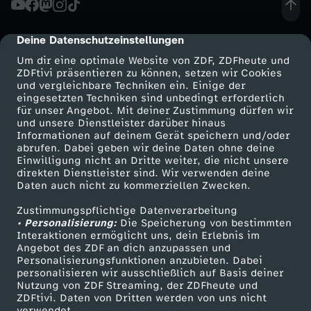
p
Deine Datenschutzeinstellungen
cmp-dialog-description
p
Um dir eine optimale Website von ZDF, ZDFheute und
ZDFtivi präsentieren zu können, setzen wir Cookies
und vergleichbare Techniken ein. Einige der
:
eingesetzten Techniken sind unbedingt erforderlich
für unser Angebot. Mit deiner Zustimmung dürfen wir
Mehr ZDF
Service
und unsere Dienstleister darüber hinaus
"
Informationen auf deinem Gerät speichern und/oder
ZDF-Apps
ZDFmitreden
abrufen. Dabei geben wir deine Daten ohne deine
S
Einwilligung nicht an Dritte weiter, die nicht unsere
Smart TV
Kontakt zum ZDF
direkten Dienstleister sind. Wir verwenden deine
Daten auch nicht zu kommerziellen Zwecken.
ZDFtext
Tickets
o
Zustimmungspflichtige Datenverarbeitung
Livestreams
Zuschauerservice
• Personalisierung:
m
Die Speicherung von bestimmten
Sendungen A-Z
Hilfe
Interaktionen ermöglicht uns, dein Erlebnis im
Angebot des ZDF an dich anzupassen und
TV-Programm
m
Personalisierungsfunktionen anzubieten. Dabei
personalisieren wir ausschließlich auf Basis deiner
Nutzung von ZDF Streaming, der ZDFheute und
e
ZDFtivi. Daten von Dritten werden von uns nicht
Das ZDF
verwendet.