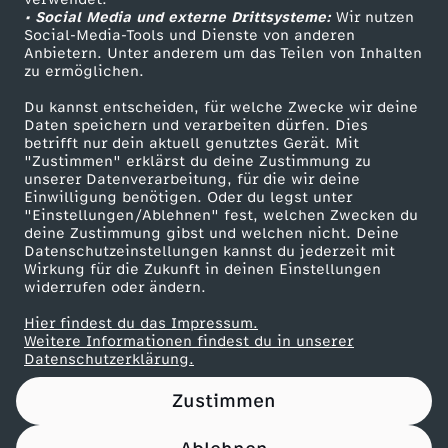
• Social Media und externe Drittsysteme:
r
Wir nutzen
ZDF Unternehmen
Social-Media-Tools und Dienste von anderen
Anbietern. Unter anderem um das Teilen von Inhalten
Karriere
a
zu ermöglichen.
Presseportal
Du kannst entscheiden, für welche Zwecke wir deine
u
ZDF goes Schule
Daten speichern und verarbeiten dürfen. Dies
betrifft nur dein aktuell genutztes Gerät. Mit
Werbefernsehen
"Zustimmen" erklärst du deine Zustimmung zu
f
unserer Datenverarbeitung, für die wir deine
Mainzelmännchen
Einwilligung benötigen. Oder du legst unter
A
"Einstellungen/Ablehnen" fest, welchen Zwecken du
deine Zustimmung gibst und welchen nicht. Deine
Datenschutzeinstellungen kannst du jederzeit mit
s
Wirkung für die Zukunft in deinen Einstellungen
widerrufen oder ändern.
p
Hier findest du das Impressum.
Partner
Weitere Informationen findest du in unserer
h
Datenschutzerklärung.
Zustimmen
a