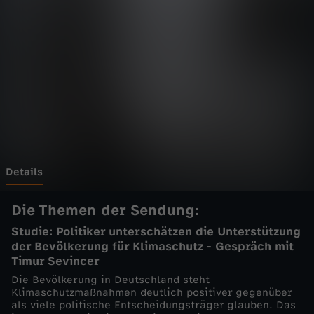
e
i
t
-
K
l
Details
i
Die Themen der Sendung:
Studie: Politiker unterschätzen die Unterstützung
m
der Bevölkerung für Klimaschutz - Gespräch mit
Timur Sevincer
a
Die Bevölkerung in Deutschland steht
Klimaschutzmaßnahmen deutlich positiver gegenüber
s
als viele politische Entscheidungsträger glauben. Das