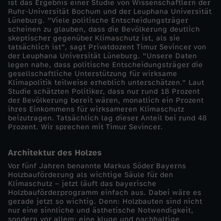
ist das Ergebnis einer Studie von Wissenschaftlern der
Ruhr-Universität Bochum und der Leuphana Universität
c
Lüneburg. "Viele politische Entscheidungsträger
scheinen zu glauben, dass die Bevölkerung deutlich
skeptischer gegenüber Klimaschutz ist, als sie
h
tatsächlich ist", sagt Privatdozent Timur Sevincer von
der Leuphana Universität Lüneburg. "Unsere Daten
u
legen nahe, dass politische Entscheidungsträger die
gesellschaftliche Unterstützung für wirksame
Klimapolitik teilweise erheblich unterschätzen." Laut
t
Studie schätzten Politiker, dass nur rund 18 Prozent
der Bevölkerung bereit wären, monatlich ein Prozent
ihres Einkommens für wirksameren Klimaschutz
z
beizutragen. Tatsächlich lag dieser Anteil bei rund 48
Prozent. Wir sprechen mit Timur Sevincer.
:
Architektur des Holzes
P
Vor fünf Jahren benannte Markus Söder Bayerns
Holzbauförderung als wichtige Säule für den
o
Klimaschutz – jetzt läuft das bayerische
Holzbauförderprogramm einfach aus. Dabei wäre es
gerade jetzt so wichtig. Denn: Holzbauten sind nicht
l
nur eine sinnliche und ästhetische Notwendigkeit,
sondern vor allem: eine kluge und nachhaltige