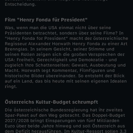
Entscheidung.
i
Film "Henry Fonda für President"
t
Was, wenn man die USA einmal nicht über seine
Präsidenten betrachtet, sondern über seine Filme? In
i
"Henry Fonda for President" macht der österreichische
Regisseur Alexander Horwath Henry Fonda zu einer Art
k
Brennglas. In seinem Gesicht, seiner Stimme und
seinen Rollen zeigen sich die großen Versprechen der
USA: Freiheit, Gerechtigkeit und Demokratie - und
e
zugleich ihre Schattenseiten: Gewalt, Ausbeutung und
Macht. Horwath legt Kommentar, Filmfiguren und
historische Bilder übereinander. So entsteht der Blick
r
auf ein Land, das bis heute mit seinen eigenen Idealen
ringt.
u
Österreichs Kultur-Budget schrumpft
n
Die österreichische Bundesregierung hat ihr zweites
Spar-Paket auf den Weg gebracht. Das Doppel-Budget
t
2027/2028 bringt Einsparungen von fünf Milliarden
Euro über beide Jahre hinweg und soll Österreich aus
dem Defizit herausführen. Im Kultur-Ressort sollen 3,3