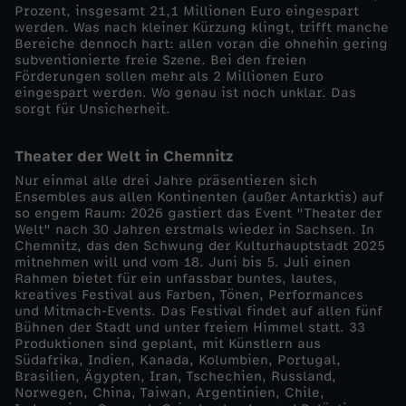
e
Prozent, insgesamt 21,1 Millionen Euro eingespart
werden. Was nach kleiner Kürzung klingt, trifft manche
Bereiche dennoch hart: allen voran die ohnehin gering
r
subventionierte freie Szene. Bei den freien
Förderungen sollen mehr als 2 Millionen Euro
s
eingespart werden. Wo genau ist noch unklar. Das
sorgt für Unsicherheit.
c
Theater der Welt in Chemnitz
h
Nur einmal alle drei Jahre präsentieren sich
Ensembles aus allen Kontinenten (außer Antarktis) auf
so engem Raum: 2026 gastiert das Event "Theater der
ä
Welt" nach 30 Jahren erstmals wieder in Sachsen. In
Chemnitz, das den Schwung der Kulturhauptstadt 2025
mitnehmen will und vom 18. Juni bis 5. Juli einen
t
Rahmen bietet für ein unfassbar buntes, lautes,
kreatives Festival aus Farben, Tönen, Performances
z
und Mitmach-Events. Das Festival findet auf allen fünf
Bühnen der Stadt und unter freiem Himmel statt. 33
Produktionen sind geplant, mit Künstlern aus
e
Südafrika, Indien, Kanada, Kolumbien, Portugal,
Brasilien, Ägypten, Iran, Tschechien, Russland,
Norwegen, China, Taiwan, Argentinien, Chile,
n