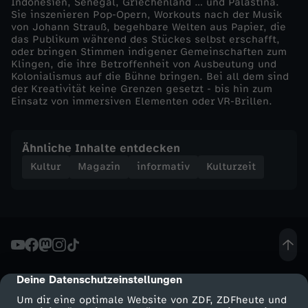
Indonesien, Senegal, Griechenland … und Palästina.
Sie inszenieren Pop-Opern, Workouts nach der Musik
Z
von Johann Strauß, begehbare Welten aus Papier, die
das Publikum während des Stückes selbst erschafft,
oder bringen Stimmen indigener Gemeinschaften zum
u
Klingen, die ihre Betroffenheit von Ausbeutung und
Kolonialismus auf die Bühne bringen. Bei all dem sind
der Kreativität keine Grenzen gesetzt - bis hin zum
s
Einsatz von immersiven Elementen oder VR-Brillen.
p
Ähnliche Inhalte entdecken
r
Kultur
Magazin
informativ
Kulturzeit
u
c
h
Deine Datenschutzeinstellungen
cmp-dialog-description
Um dir eine optimale Website von ZDF, ZDFheute und