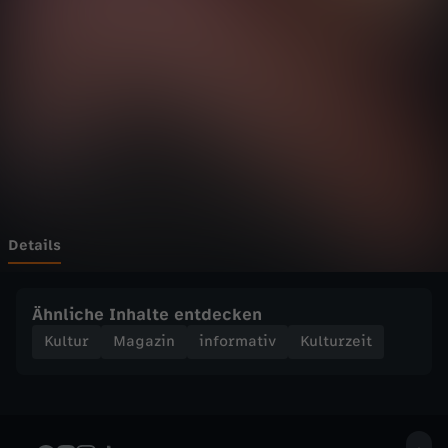
e
i
t
-
K
o
Details
h
Ähnliche Inhalte entdecken
e
Kultur
Magazin
informativ
Kulturzeit
i
S