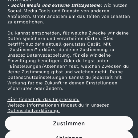
• Social Media und externe Drittsysteme:
a
Wir nutzen
ZDF Unternehmen
Social-Media-Tools und Dienste von anderen
Anbietern. Unter anderem um das Teilen von Inhalten
Karriere
s
zu ermöglichen.
Presseportal
Du kannst entscheiden, für welche Zwecke wir deine
E
ZDF goes Schule
Daten speichern und verarbeiten dürfen. Dies
betrifft nur dein aktuell genutztes Gerät. Mit
Werbefernsehen
"Zustimmen" erklärst du deine Zustimmung zu
n
unserer Datenverarbeitung, für die wir deine
Mainzelmännchen
Einwilligung benötigen. Oder du legst unter
d
"Einstellungen/Ablehnen" fest, welchen Zwecken du
deine Zustimmung gibst und welchen nicht. Deine
Datenschutzeinstellungen kannst du jederzeit mit
e
Wirkung für die Zukunft in deinen Einstellungen
widerrufen oder ändern.
d
Hier findest du das Impressum.
Partner
Weitere Informationen findest du in unserer
e
Datenschutzerklärung.
Zustimmen
s