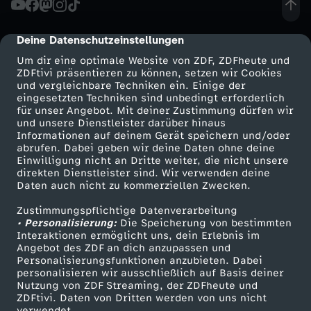
a
Deine Datenschutzeinstellungen
cmp-dialog-description
i
Um dir eine optimale Website von ZDF, ZDFheute und
ZDFtivi präsentieren zu können, setzen wir Cookies
und vergleichbare Techniken ein. Einige der
t
eingesetzten Techniken sind unbedingt erforderlich
für unser Angebot. Mit deiner Zustimmung dürfen wir
Mehr ZDF
Service
und unsere Dienstleister darüber hinaus
o
Informationen auf deinem Gerät speichern und/oder
ZDF-Apps
ZDFmitreden
abrufen. Dabei geben wir deine Daten ohne deine
ü
Einwilligung nicht an Dritte weiter, die nicht unsere
Smart TV
Kontakt zum ZDF
direkten Dienstleister sind. Wir verwenden deine
Daten auch nicht zu kommerziellen Zwecken.
ZDFtext
Tickets
b
Zustimmungspflichtige Datenverarbeitung
Livestreams
Zuschauerservice
• Personalisierung:
e
Die Speicherung von bestimmten
Sendungen A-Z
Hilfe
Interaktionen ermöglicht uns, dein Erlebnis im
Angebot des ZDF an dich anzupassen und
TV-Programm
r
Personalisierungsfunktionen anzubieten. Dabei
personalisieren wir ausschließlich auf Basis deiner
Nutzung von ZDF Streaming, der ZDFheute und
d
ZDFtivi. Daten von Dritten werden von uns nicht
Das ZDF
verwendet.