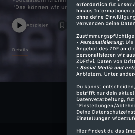
Podcasterin Miriam Davoudvandi ein autob
erforderlich für unser
"Das können wir uns nicht leisten". Wir sp
hinaus Informationen a
ohne deine Einwilligung
verwenden deine Daten
Abspielen
Zustimmungspflichtige
• Personalisierung:
Die 
Angebot des ZDF an dic
Details
personalisieren wir au
ZDFtivi. Daten von Dri
• Social Media und ext
Anbietern. Unter ander
Ähnliche 
Du kannst entscheiden,
Kultur
Ma
betrifft nur dein aktu
Datenverarbeitung, für 
"Einstellungen/Ablehn
Deine Datenschutzeinst
Einstellungen widerruf
Hier findest du das Im