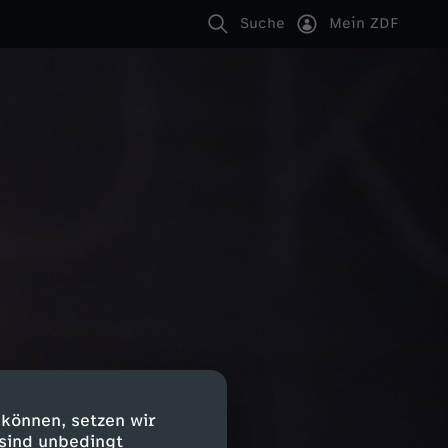
Suche
Mein ZDF
 können, setzen wir
 sind unbedingt