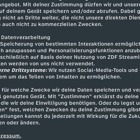
iografisches Buch geschrieben:
 Angebot. Mit deiner Zustimmung dürfen wir und unser
rechen mit ihr.
uf deinem Gerät speichern und/oder abrufen. Dabei 
 nicht an Dritte weiter, die nicht unsere direkten Dien
 auch nicht zu kommerziellen Zwecken.
 Datenverarbeitung
Speicherung von bestimmten Interaktionen ermöglicht
h anzupassen und Personalisierungsfunktionen anzub
sschließlich auf Basis deiner Nutzung von ZDF Stream
tten werden von uns nicht verwendet.
erne Drittsysteme:
Wir nutzen Social-Media-Tools und
em um das Teilen von Inhalten zu ermöglichen.
Inhalte entdecken
 für welche Zwecke wir deine Daten speichern und ver
gazin
informativ
Kulturzeit
ell genutztes Gerät. Mit "Zustimmen" erklärst du dein
die wir deine Einwilligung benötigen. Oder du legst u
en" fest, welchen Zwecken du deine Zustimmung gibst
ellungen kannst du jederzeit mit Wirkung für die Zuku
en oder ändern.
pressum.