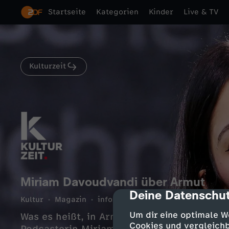
Startseite
Kategorien
Kinder
Live & TV
Kulturzeit
Miriam Davoudvandi über Armut
Deine Datenschut
cmp-dialog-des
Kultur
Magazin
informativ
10 Min.
03.06.202
Um dir eine optimale W
Was es heißt, in Armut aufzuwachsen, darü
Cookies und vergleichb