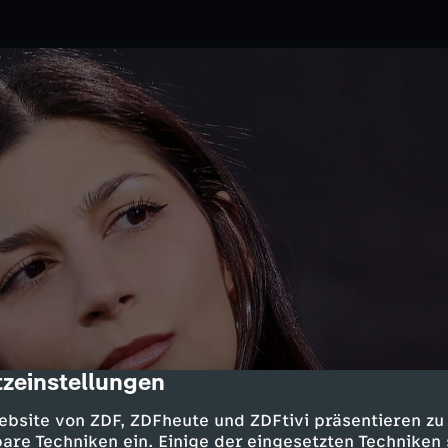
zeinstellungen
cription
6
3sat
ebsite von ZDF, ZDFheute und ZDFtivi präsentieren zu
ber hat die Journalistin und
are Techniken ein. Einige der eingesetzten Techniken