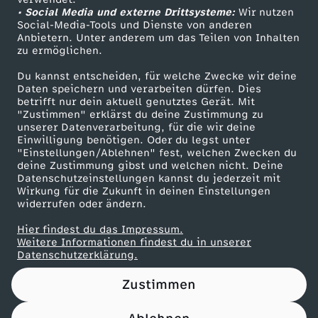
• Social Media und externe Drittsysteme:
S
Wir nutzen
ZDF Unternehmen
Social-Media-Tools und Dienste von anderen
Anbietern. Unter anderem um das Teilen von Inhalten
Karriere
e
zu ermöglichen.
Presseportal
Du kannst entscheiden, für welche Zwecke wir deine
e
ZDF goes Schule
Daten speichern und verarbeiten dürfen. Dies
betrifft nur dein aktuell genutztes Gerät. Mit
Werbefernsehen
"Zustimmen" erklärst du deine Zustimmung zu
Y
unserer Datenverarbeitung, für die wir deine
Mainzelmännchen
Einwilligung benötigen. Oder du legst unter
o
"Einstellungen/Ablehnen" fest, welchen Zwecken du
deine Zustimmung gibst und welchen nicht. Deine
Datenschutzeinstellungen kannst du jederzeit mit
u
Wirkung für die Zukunft in deinen Einstellungen
widerrufen oder ändern.
r
Hier findest du das Impressum.
Partner
Weitere Informationen findest du in unserer
H
Datenschutzerklärung.
Zustimmen
o