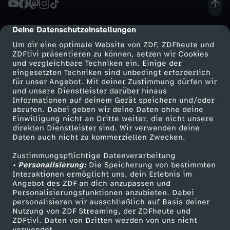
i
Deine Datenschutzeinstellungen
cmp-dialog-description
p
Um dir eine optimale Website von ZDF, ZDFheute und
ZDFtivi präsentieren zu können, setzen wir Cookies
und vergleichbare Techniken ein. Einige der
p
eingesetzten Techniken sind unbedingt erforderlich
für unser Angebot. Mit deiner Zustimmung dürfen wir
Mehr ZDF
Service
und unsere Dienstleister darüber hinaus
:
Informationen auf deinem Gerät speichern und/oder
ZDF-Apps
ZDFmitreden
abrufen. Dabei geben wir deine Daten ohne deine
"
Einwilligung nicht an Dritte weiter, die nicht unsere
Smart TV
Kontakt zum ZDF
direkten Dienstleister sind. Wir verwenden deine
Daten auch nicht zu kommerziellen Zwecken.
ZDFtext
Tickets
I
Zustimmungspflichtige Datenverarbeitung
Livestreams
Zuschauerservice
• Personalisierung:
C
Die Speicherung von bestimmten
Sendungen A-Z
Hilfe
Interaktionen ermöglicht uns, dein Erlebnis im
Angebot des ZDF an dich anzupassen und
TV-Programm
a
Personalisierungsfunktionen anzubieten. Dabei
personalisieren wir ausschließlich auf Basis deiner
Nutzung von ZDF Streaming, der ZDFheute und
n
ZDFtivi. Daten von Dritten werden von uns nicht
Das ZDF
verwendet.