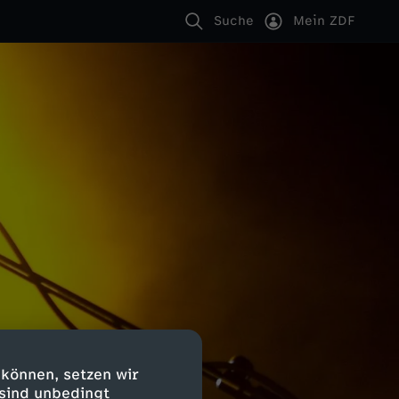
Suche
Mein ZDF
 können, setzen wir
 sind unbedingt