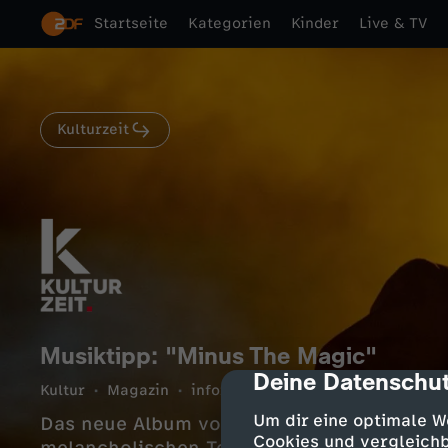
Startseite
Kategorien
Kinder
Live & TV
Kulturzeit
Musiktipp: "Minus The Magic"
Deine Datenschut
cmp-dialog-des
Kultur
Magazin
informativ
1 Min.
21.05.2026
Um dir eine optimale W
Das neue Album von Get Well Soon verbind
Cookies und vergleichb