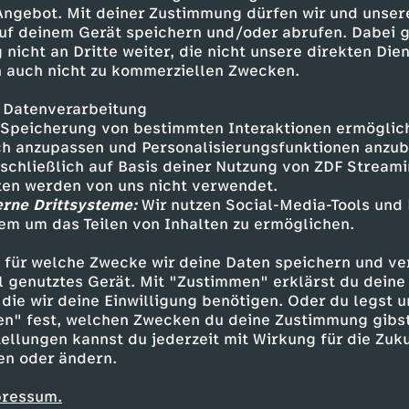
 Klängen voller Emotion und
 Angebot. Mit deiner Zustimmung dürfen wir und unser
nd-Tour.
uf deinem Gerät speichern und/oder abrufen. Dabei 
 nicht an Dritte weiter, die nicht unsere direkten Dien
 auch nicht zu kommerziellen Zwecken.
 Datenverarbeitung
Speicherung von bestimmten Interaktionen ermöglicht
h anzupassen und Personalisierungsfunktionen anzub
sschließlich auf Basis deiner Nutzung von ZDF Stream
tten werden von uns nicht verwendet.
erne Drittsysteme:
Wir nutzen Social-Media-Tools und
em um das Teilen von Inhalten zu ermöglichen.
Inhalte entdecken
 für welche Zwecke wir deine Daten speichern und ver
gazin
informativ
Kulturzeit
ell genutztes Gerät. Mit "Zustimmen" erklärst du dein
die wir deine Einwilligung benötigen. Oder du legst u
en" fest, welchen Zwecken du deine Zustimmung gibst
ellungen kannst du jederzeit mit Wirkung für die Zuku
en oder ändern.
pressum.