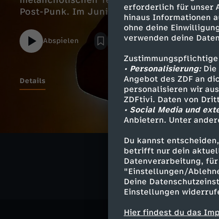
melancholischen Texten und cineastischen
erforderlich für unser
Post-Punk. Im Juni sind sie auf Deutschla
hinaus Informationen a
ohne deine Einwilligung
verwenden deine Daten
Abspielen
Zustimmungspflichtige
• Personalisierung:
Die 
Angebot des ZDF an dic
Details
personalisieren wir au
ZDFtivi. Daten von Dri
• Social Media und ext
Anbietern. Unter ander
Ähnliche 
Du kannst entscheiden,
Kultur
Ma
betrifft nur dein aktu
Datenverarbeitung, für 
"Einstellungen/Ablehn
Deine Datenschutzeinst
Einstellungen widerruf
Hier findest du das Im