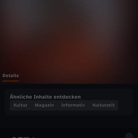
e
i
t
-
"
P
Details
o
Ähnliche Inhalte entdecken
l
Kultur
Magazin
informativ
Kulturzeit
a
r