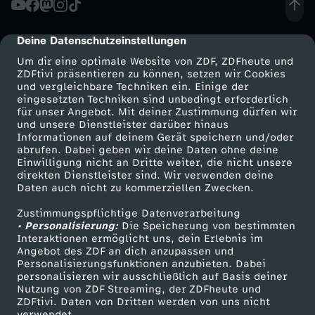
i
Deine Datenschutzeinstellungen
cmp-dialog-description
s
Um dir eine optimale Website von ZDF, ZDFheute und
ZDFtivi präsentieren zu können, setzen wir Cookies
und vergleichbare Techniken ein. Einige der
"
eingesetzten Techniken sind unbedingt erforderlich
für unser Angebot. Mit deiner Zustimmung dürfen wir
Mehr ZDF
Service
und unsere Dienstleister darüber hinaus
-
Informationen auf deinem Gerät speichern und/oder
ZDF-Apps
ZDFmitreden
abrufen. Dabei geben wir deine Daten ohne deine
T
Einwilligung nicht an Dritte weiter, die nicht unsere
Smart TV
Kontakt zum ZDF
direkten Dienstleister sind. Wir verwenden deine
Daten auch nicht zu kommerziellen Zwecken.
ZDFtext
Tickets
h
Zustimmungspflichtige Datenverarbeitung
Livestreams
Zuschauerservice
• Personalisierung:
e
Die Speicherung von bestimmten
Sendungen A-Z
Hilfe
Interaktionen ermöglicht uns, dein Erlebnis im
Angebot des ZDF an dich anzupassen und
TV-Programm
a
Personalisierungsfunktionen anzubieten. Dabei
personalisieren wir ausschließlich auf Basis deiner
Nutzung von ZDF Streaming, der ZDFheute und
t
ZDFtivi. Daten von Dritten werden von uns nicht
Das ZDF
verwendet.