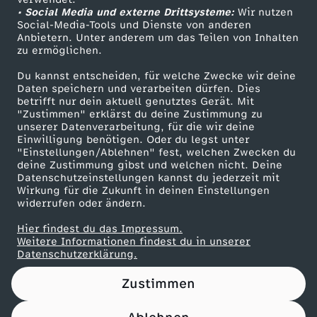
• Social Media und externe Drittsysteme:
e
Wir nutzen
ZDF Unternehmen
Social-Media-Tools und Dienste von anderen
Anbietern. Unter anderem um das Teilen von Inhalten
Karriere
r
zu ermöglichen.
Presseportal
Du kannst entscheiden, für welche Zwecke wir deine
a
ZDF goes Schule
Daten speichern und verarbeiten dürfen. Dies
betrifft nur dein aktuell genutztes Gerät. Mit
Werbefernsehen
"Zustimmen" erklärst du deine Zustimmung zu
u
unserer Datenverarbeitung, für die wir deine
Mainzelmännchen
Einwilligung benötigen. Oder du legst unter
s
"Einstellungen/Ablehnen" fest, welchen Zwecken du
deine Zustimmung gibst und welchen nicht. Deine
Datenschutzeinstellungen kannst du jederzeit mit
d
Wirkung für die Zukunft in deinen Einstellungen
widerrufen oder ändern.
e
Hier findest du das Impressum.
Partner
Weitere Informationen findest du in unserer
r
Datenschutzerklärung.
Zustimmen
A