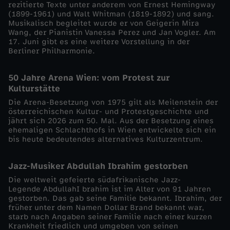
rezitierte Texte unter anderem von Ernest Hemingway
(1899-1961) und Walt Whitman (1819-1892) und sang.
h
Musikalisch begleitet wurde er von Geigerin Mira
Wang, der Pianistin Vanessa Perez und Jan Vogler. Am
17. Juni gibt es eine weitere Vorstellung in der
ä
Berliner Philharmonie.
d
50 Jahre Arena Wien: vom Protest zur
Kulturstätte
i
Die Arena-Besetzung von 1975 gilt als Meilenstein der
österreichischen Kultur- und Protestgeschichte und
g
jährt sich 2026 zum 50. Mal. Aus der Besetzung eines
ehemaligen Schlachthofs in Wien entwickelte sich ein
bis heute bedeutendes alternatives Kulturzentrum.
t
Jazz-Musiker Abdullah Ibrahim gestorben
Die weltweit gefeierte südafrikanische Jazz-
Legende AbdullahI brahim ist im Alter von 91 Jahren
gestorben. Das gab seine Familie bekannt. Ibrahim, der
früher unter dem Namen Dollar Brand bekannt war,
starb nach Angaben seiner Familie nach einer kurzen
Krankheit friedlich und umgeben von seinen