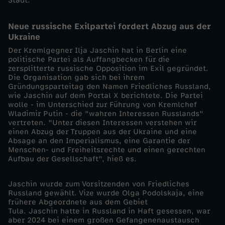
Stadt.
t
Neue russische Exilpartei fordert Abzug aus der
e
Ukraine
Der Kremlgegner Ilja Jaschin hat in Berlin eine
r
politische Partei als Auffangbecken für die
zersplitterte russische Opposition im Exil gegründet.
Die Organisation gab sich bei ihrem
b
Gründungsparteitag den Namen Friedliches Russland,
wie Jaschin auf dem Portal X berichtete. Die Partei
wolle - im Unterschied zur Führung von Kremlchef
e
Wladimir Putin - die "wahren Interessen Russlands"
vertreten. "Unter diesen Interessen verstehen wir
b
einen Abzug der Truppen aus der Ukraine und eine
Absage an den Imperialismus, eine Garantie der
Menschen- und Freiheitsrechte und einen gerechten
e
Aufbau der Gesellschaft", hieß es.
i
Jaschin wurde zum Vorsitzenden von Friedliches
Russland gewählt. Vize wurde Olga Podolskaja, eine
A
frühere Abgeordnete aus dem Gebiet
Tula. Jaschin hatte in Russland in Haft gesessen, war
aber 2024 bei einem großen Gefangenenaustausch