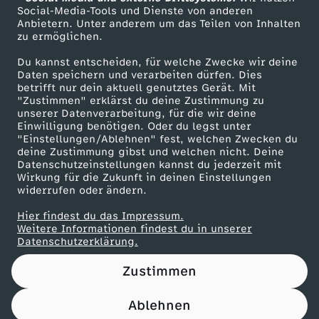
ZDF Unternehmen
Social-Media-Tools und Dienste von anderen
Anbietern. Unter anderem um das Teilen von Inhalten
Karriere
zu ermöglichen.
Presseportal
Du kannst entscheiden, für welche Zwecke wir deine
ZDF goes Schule
Daten speichern und verarbeiten dürfen. Dies
betrifft nur dein aktuell genutztes Gerät. Mit
Werbefernsehen
"Zustimmen" erklärst du deine Zustimmung zu
unserer Datenverarbeitung, für die wir deine
Mainzelmännchen
Einwilligung benötigen. Oder du legst unter
"Einstellungen/Ablehnen" fest, welchen Zwecken du
deine Zustimmung gibst und welchen nicht. Deine
Datenschutzeinstellungen kannst du jederzeit mit
Wirkung für die Zukunft in deinen Einstellungen
widerrufen oder ändern.
Hier findest du das Impressum.
Partner
Weitere Informationen findest du in unserer
Datenschutzerklärung.
Zustimmen
Ablehnen
Nutzungsbedingungen
Datenschutz
Datenschutz-Einstellungen