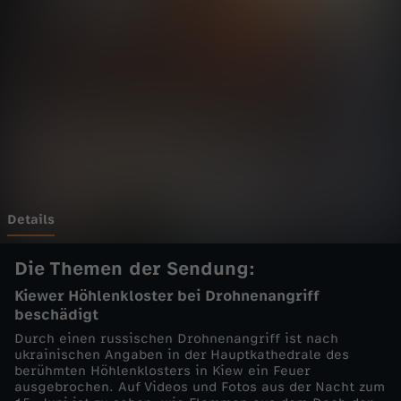
e
i
t
-
K
i
Details
e
Die Themen der Sendung:
Kiewer Höhlenkloster bei Drohnenangriff
w
beschädigt
Durch einen russischen Drohnenangriff ist nach
:
ukrainischen Angaben in der Hauptkathedrale des
berühmten Höhlenklosters in Kiew ein Feuer
ausgebrochen. Auf Videos und Fotos aus der Nacht zum
U