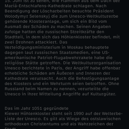
15. Juni ist zu sehen, wie Flammen aus dem Dach der
Mariä-Entschlafens-Kathedrale schlagen. Nach
n
Beendigung der Löscharbeiten besuchte Präsident
Wolodymyr Selenskyj die zum Unesco-Weltkulturerbe
gehörende Klosteranlage, um sich ein Bild vom
e
Ausmaß der Schäden zu machen. Seinen Angaben
zufolge hatten die russischen Streitkräfte den
Stadtteil, in dem sich das Höhlenkloster befindet, mit
s
zwei Drohnen attackiert. Das
Verteidigungsministerium in Moskau behauptete
c
dagegen laut russischen Staatsmedien, eine US-
amerikanische Patriot-Flugabwehrrakete habe die
religiöse Stätte getroffen. Die Weltkulturorganisation
o
Unesco berichtete in Paris, der Angriff habe offenbar
erhebliche Schäden am Äußeren und Inneren der
Kathedrale verursacht. Auch die Befestigungsanlage
-
des Klosters und ein Wehrturm seien betroffen. Ohne
Russland beim Namen zu nennen, verurteilte die
W
Unesco in ihrer Mitteilung Angriffe auf Kulturgüter.
e
Das im Jahr 1051 gegründete
Kiewer Höhlenkloster steht seit 1990 auf der Welterbe-
Liste der Unesco. Es gilt als Wiege des ostslawischen
l
orthodoxen Christentums und als Wahrzeichen der