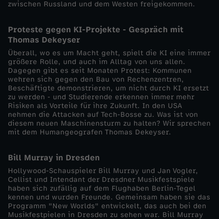
n
zwischen Russland und dem Westen freigekommen.
g
Proteste gegen KI-Projekte - Gespräch mit
Thomas Dekeyser
r
Überall, wo es um Macht geht, spielt die KI eine immer
größere Rolle, und auch im Alltag von uns allen.
Dagegen gibt es seit Monaten Protest: Kommunen
i
wehren sich gegen den Bau von Rechenzentren,
Beschäftigte demonstrieren, um nicht durch KI ersetzt
f
zu werden - und Studierende erkennen immer mehr
Risiken als Vorteile für ihre Zukunft. In den USA
nehmen die Attacken auf Tech-Bosse zu. Was ist von
f
diesem neuen Maschinensturm zu halten? Wir sprechen
mit dem Humangeografen Thomas Dekeyser.
b
Bill Murray in Dresden
e
Hollywood-Schauspieler Bill Murray und Jan Vogler,
Cellist und Intendant der Dresdner Musikfestspiele
haben sich zufällig auf dem Flughaben Berlin-Tegel
s
kennen und wurden Freunde. Gemeinsam haben sie das
Programm "New Worlds" entwickelt, das auch bei den
c
Musikfestpielen in Dresden zu sehen war. Bill Murray