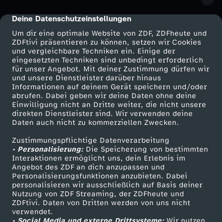
Deine Datenschutzeinstellungen
cmp-dialog-description
Um dir eine optimale Website von ZDF, ZDFheute und
ZDFtivi präsentieren zu können, setzen wir Cookies
und vergleichbare Techniken ein. Einige der
eingesetzten Techniken sind unbedingt erforderlich
für unser Angebot. Mit deiner Zustimmung dürfen wir
Mehr ZDF
Service
und unsere Dienstleister darüber hinaus
Informationen auf deinem Gerät speichern und/oder
ZDF-Apps
ZDFmitreden
abrufen. Dabei geben wir deine Daten ohne deine
Einwilligung nicht an Dritte weiter, die nicht unsere
Smart TV
Kontakt zum ZDF
direkten Dienstleister sind. Wir verwenden deine
Daten auch nicht zu kommerziellen Zwecken.
ZDFtext
Tickets
Zustimmungspflichtige Datenverarbeitung
Livestreams
Zuschauerservice
• Personalisierung:
Die Speicherung von bestimmten
Sendungen A-Z
Hilfe
Interaktionen ermöglicht uns, dein Erlebnis im
Angebot des ZDF an dich anzupassen und
TV-Programm
Personalisierungsfunktionen anzubieten. Dabei
personalisieren wir ausschließlich auf Basis deiner
Nutzung von ZDF Streaming, der ZDFheute und
ZDFtivi. Daten von Dritten werden von uns nicht
Das ZDF
verwendet.
• Social Media und externe Drittsysteme:
Wir nutzen