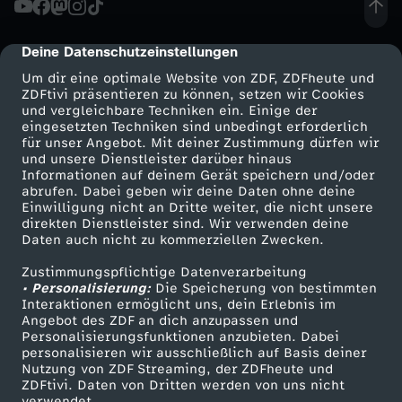
i
Deine Datenschutzeinstellungen
cmp-dialog-description
t
Um dir eine optimale Website von ZDF, ZDFheute und
ZDFtivi präsentieren zu können, setzen wir Cookies
und vergleichbare Techniken ein. Einige der
e
eingesetzten Techniken sind unbedingt erforderlich
für unser Angebot. Mit deiner Zustimmung dürfen wir
Mehr ZDF
Service
und unsere Dienstleister darüber hinaus
P
Informationen auf deinem Gerät speichern und/oder
ZDF-Apps
ZDFmitreden
abrufen. Dabei geben wir deine Daten ohne deine
r
Einwilligung nicht an Dritte weiter, die nicht unsere
Smart TV
Kontakt zum ZDF
direkten Dienstleister sind. Wir verwenden deine
Daten auch nicht zu kommerziellen Zwecken.
ZDFtext
Tickets
o
Zustimmungspflichtige Datenverarbeitung
Livestreams
Zuschauerservice
• Personalisierung:
t
Die Speicherung von bestimmten
Sendungen A-Z
Hilfe
Interaktionen ermöglicht uns, dein Erlebnis im
Angebot des ZDF an dich anzupassen und
TV-Programm
e
Personalisierungsfunktionen anzubieten. Dabei
personalisieren wir ausschließlich auf Basis deiner
Nutzung von ZDF Streaming, der ZDFheute und
s
ZDFtivi. Daten von Dritten werden von uns nicht
Das ZDF
verwendet.