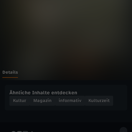
e
i
t
-
W
e
Details
l
Ähnliche Inhalte entdecken
t
Kultur
Magazin
informativ
Kulturzeit
w
e