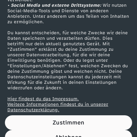
• Social Media und externe Drittsysteme:
t
Wir nutzen
ZDF Unternehmen
Social-Media-Tools und Dienste von anderen
Anbietern. Unter anderem um das Teilen von Inhalten
Karriere
e
zu ermöglichen.
Presseportal
Du kannst entscheiden, für welche Zwecke wir deine
d
ZDF goes Schule
Daten speichern und verarbeiten dürfen. Dies
betrifft nur dein aktuell genutztes Gerät. Mit
Werbefernsehen
"Zustimmen" erklärst du deine Zustimmung zu
e
unserer Datenverarbeitung, für die wir deine
Mainzelmännchen
Einwilligung benötigen. Oder du legst unter
r
"Einstellungen/Ablehnen" fest, welchen Zwecken du
deine Zustimmung gibst und welchen nicht. Deine
Datenschutzeinstellungen kannst du jederzeit mit
G
Wirkung für die Zukunft in deinen Einstellungen
widerrufen oder ändern.
e
Hier findest du das Impressum.
Partner
Weitere Informationen findest du in unserer
n
Datenschutzerklärung.
Zustimmen
-