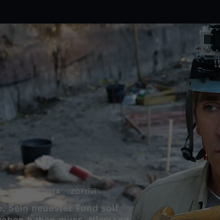
in.
20.04.2014
ZDFtivi
. Sein neuester Fund soll