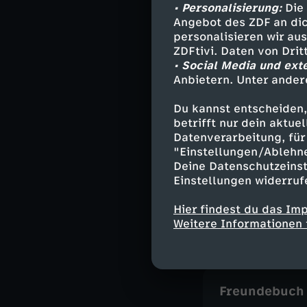
Bildung
M
• Personalisierung:
Die 
Angebot des ZDF an dic
Löwenzahn m
personalisieren wir au
ZDFtivi. Daten von Dri
• Social Media und ext
Anbietern. Unter ander
Bauwagen zu
Herunterlade
Du kannst entscheiden,
betrifft nur dein aktu
3,2 MB (PDF)
Datenverarbeitung, für 
"Einstellungen/Ablehn
Deine Datenschutzeinst
Leckeres Bla
Einstellungen widerruf
Aus der Folge 
Hier findest du das Im
Herunterlade
Weitere Informationen 
126 KB (PDF)
Freundebuch