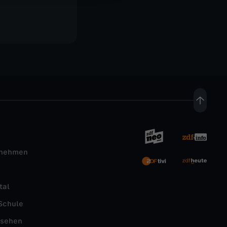
rnehmen
tal
Schule
nsehen