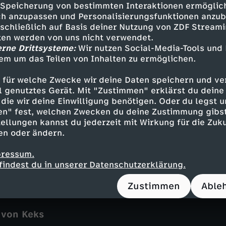
agazin
entspannend
Audiodeskription
Unt
Speicherung von bestimmten Interaktionen ermöglicht
h anzupassen und Personalisierungsfunktionen anzub
it Fritz Fuchs
Löwenzahn
sschließlich auf Basis deiner Nutzung von ZDF Stream
tten werden von uns nicht verwendet.
erne Drittsysteme:
Wir nutzen Social-Media-Tools und
em um das Teilen von Inhalten zu ermöglichen.
m Nachbasteln
n
 für welche Zwecke wir deine Daten speichern und ver
ell genutztes Gerät. Mit "Zustimmen" erklärst du dein
die wir deine Einwilligung benötigen. Oder du legst u
en" fest, welchen Zwecken du deine Zustimmung gibst
ellungen kannst du jederzeit mit Wirkung für die Zuku
ubeerbrot-Rezept
en oder ändern.
"Brot und Korn"
pressum.
n
findest du in unserer Datenschutzerklärung.
Zustimmen
Able
 von Keks