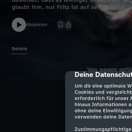
beweisen, dass es Wikinger in Bärstadt g
glaubt ihm, nur Fritz ist auf seiner Seite.
Abspielen
Details
Von wegen gefä
Deine Datenschut
cmp-dialog-des
gewesen sein, da
Tatsächlich stö
Um dir eine optimale W
Bärstadt völlig 
Cookies und vergleichb
erforderlich für unser
hinaus Informationen a
ohne deine Einwilligung
verwenden deine Daten
Ähnliche 
Zustimmungspflichtige