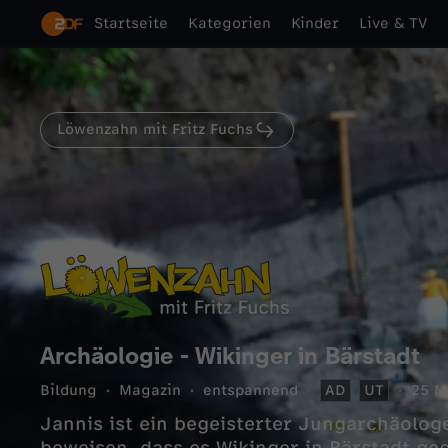
Startseite
Kategorien
Kinder
Live & TV
Löwenzahn mit Fritz Fuchs
Archäologie - Wikinger in Bärstadt
Bildung
Magazin
entspannend
AD
UT
25 M
Jannis ist ein begeisterter Jungarchäologe