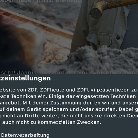
egeben haben muss. Niemand
lscht! Jannis muss auf der Spur von etwas ga
zeinstellungen
cription
 ist sich Fritz sicher. Er nimmt die Grabung wi
ßt Fritz dabei auf ein Geheimnis, das die Stadt
ebsite von ZDF, ZDFheute und ZDFtivi präsentieren zu
auf den Kopf stellt.
are Techniken ein. Einige der eingesetzten Techniken
 Angebot. Mit deiner Zustimmung dürfen wir und unser
uf deinem Gerät speichern und/oder abrufen. Dabei 
 nicht an Dritte weiter, die nicht unsere direkten Dien
 auch nicht zu kommerziellen Zwecken.
Inhalte entdecken
 Datenverarbeitung