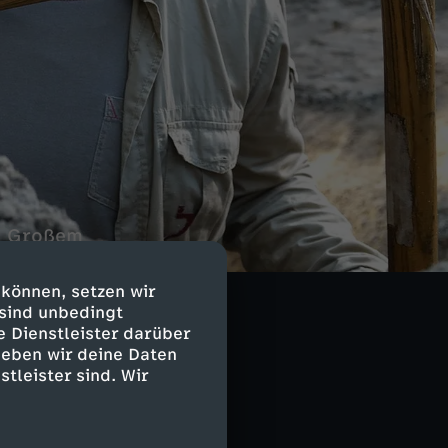
nz Großem
eder auf.
geschichte von
 können, setzen wir
 sind unbedingt
e Dienstleister darüber
geben wir deine Daten
stleister sind. Wir