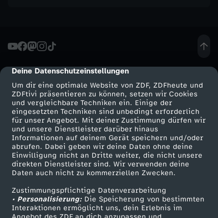
t
e
r
Deine Datenschutzeinstellungen
cmp-dialog-description
i
Um dir eine optimale Website von ZDF, ZDFheute und
ZDFtivi präsentieren zu können, setzen wir Cookies
e
und vergleichbare Techniken ein. Einige der
eingesetzten Techniken sind unbedingt erforderlich
für unser Angebot. Mit deiner Zustimmung dürfen wir
n
Mehr ZDF
Service
und unsere Dienstleister darüber hinaus
Informationen auf deinem Gerät speichern und/oder
ZDF-Apps
ZDFmitreden
abrufen. Dabei geben wir deine Daten ohne deine
-
Einwilligung nicht an Dritte weiter, die nicht unsere
Smart TV
Kontakt zum ZDF
direkten Dienstleister sind. Wir verwenden deine
D
Daten auch nicht zu kommerziellen Zwecken.
ZDFtext
Tickets
Zustimmungspflichtige Datenverarbeitung
Livestreams
Zuschauerservice
i
• Personalisierung:
Die Speicherung von bestimmten
Sendungen A-Z
Hilfe
Interaktionen ermöglicht uns, dein Erlebnis im
Angebot des ZDF an dich anzupassen und