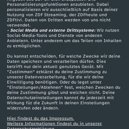
e
TV-Programm
Personalisierungsfunktionen anzubieten. Dabei
personalisieren wir ausschließlich auf Basis deiner
B
Nutzung von ZDF Streaming, der ZDFheute und
ZDFtivi. Daten von Dritten werden von uns nicht
Das ZDF
verwendet.
ä
• Social Media und externe Drittsysteme:
Wir nutzen
ZDF Unternehmen
Social-Media-Tools und Dienste von anderen
Anbietern. Unter anderem um das Teilen von Inhalten
Karriere
r
zu ermöglichen.
Presseportal
s
Du kannst entscheiden, für welche Zwecke wir deine
ZDF goes Schule
Daten speichern und verarbeiten dürfen. Dies
betrifft nur dein aktuell genutztes Gerät. Mit
Werbefernsehen
t
"Zustimmen" erklärst du deine Zustimmung zu
unserer Datenverarbeitung, für die wir deine
Mainzelmännchen
Einwilligung benötigen. Oder du legst unter
a
"Einstellungen/Ablehnen" fest, welchen Zwecken du
deine Zustimmung gibst und welchen nicht. Deine
d
Datenschutzeinstellungen kannst du jederzeit mit
Wirkung für die Zukunft in deinen Einstellungen
widerrufen oder ändern.
t
Hier findest du das Impressum.
Partner
Weitere Informationen findest du in unserer
-
Datenschutzerklärung.