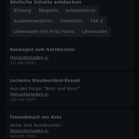
Ähnliche Inhalte entdecken
Bildung
Magazin
entspannend
F
Audiodeskription
Untertitel
FSK 0
u
Löwenzahn mit Fritz Fuchs
Löwenzahn
c
Bauwagen zum Nachbasteln
h
Herunterladen
3,2 MB (PDF)
s
Leckeres Blaubeerbrot-Rezept
-
Aus der Folge "Brot und Korn"
Herunterladen
B
126 KB (PDF)
a
Freundebuch von Keks
Seite zum Ausdrucken
k
Herunterladen
445 KB (PDF)