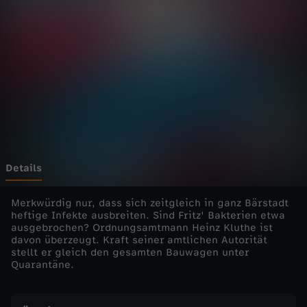
h
n
m
i
t
F
Details
r
Merkwürdig nur, dass sich zeitgleich in ganz Bärstadt
heftige Infekte ausbreiten. Sind Fritz' Bakterien etwa
ausgebrochen? Ordnungsamtmann Heinz Kluthe ist
i
davon überzeugt. Kraft seiner amtlichen Autorität
stellt er gleich den gesamten Bauwagen unter
t
Quarantäne.
z