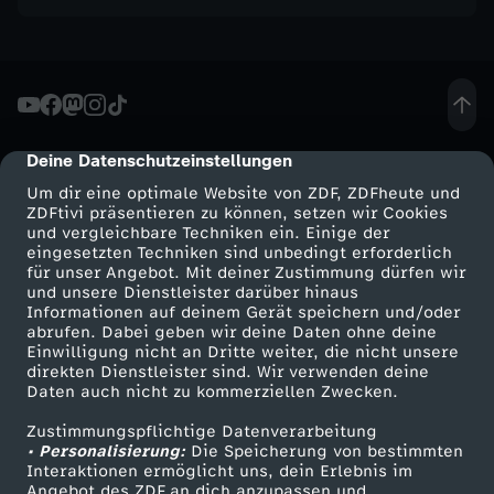
e
n
-
Deine Datenschutzeinstellungen
cmp-dialog-description
G
Um dir eine optimale Website von ZDF, ZDFheute und
ZDFtivi präsentieren zu können, setzen wir Cookies
e
und vergleichbare Techniken ein. Einige der
eingesetzten Techniken sind unbedingt erforderlich
für unser Angebot. Mit deiner Zustimmung dürfen wir
h
Mehr ZDF
Service
und unsere Dienstleister darüber hinaus
Informationen auf deinem Gerät speichern und/oder
ZDF-Apps
ZDFmitreden
abrufen. Dabei geben wir deine Daten ohne deine
e
Einwilligung nicht an Dritte weiter, die nicht unsere
Smart TV
Kontakt zum ZDF
direkten Dienstleister sind. Wir verwenden deine
i
Daten auch nicht zu kommerziellen Zwecken.
ZDFtext
Tickets
Zustimmungspflichtige Datenverarbeitung
Livestreams
Zuschauerservice
m
• Personalisierung:
Die Speicherung von bestimmten
Sendungen A-Z
Hilfe
Interaktionen ermöglicht uns, dein Erlebnis im
Angebot des ZDF an dich anzupassen und