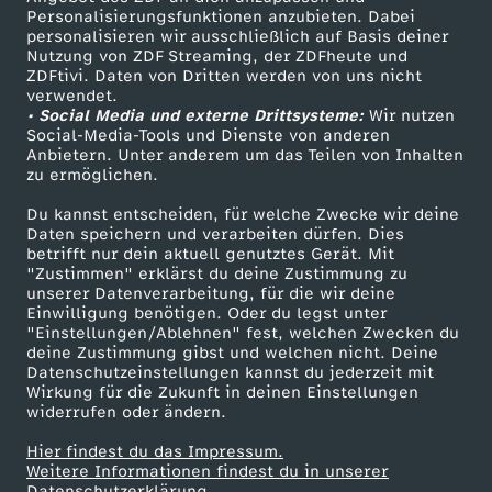
a
TV-Programm
Personalisierungsfunktionen anzubieten. Dabei
personalisieren wir ausschließlich auf Basis deiner
k
Nutzung von ZDF Streaming, der ZDFheute und
ZDFtivi. Daten von Dritten werden von uns nicht
Das ZDF
verwendet.
t
• Social Media und externe Drittsysteme:
Wir nutzen
ZDF Unternehmen
Social-Media-Tools und Dienste von anderen
Anbietern. Unter anderem um das Teilen von Inhalten
Karriere
i
zu ermöglichen.
Presseportal
o
Du kannst entscheiden, für welche Zwecke wir deine
ZDF goes Schule
Daten speichern und verarbeiten dürfen. Dies
betrifft nur dein aktuell genutztes Gerät. Mit
Werbefernsehen
n
"Zustimmen" erklärst du deine Zustimmung zu
unserer Datenverarbeitung, für die wir deine
Mainzelmännchen
Einwilligung benötigen. Oder du legst unter
i
"Einstellungen/Ablehnen" fest, welchen Zwecken du
deine Zustimmung gibst und welchen nicht. Deine
m
Datenschutzeinstellungen kannst du jederzeit mit
Wirkung für die Zukunft in deinen Einstellungen
widerrufen oder ändern.
G
Hier findest du das Impressum.
Partner
Weitere Informationen findest du in unserer
e
Datenschutzerklärung.