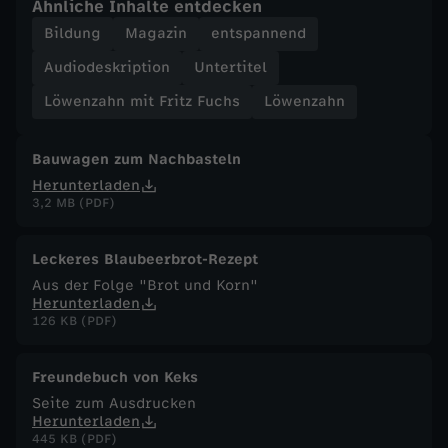
Ähnliche Inhalte entdecken
Bildung
Magazin
entspannend
F
Audiodeskription
Untertitel
u
Löwenzahn mit Fritz Fuchs
Löwenzahn
c
Bauwagen zum Nachbasteln
h
Herunterladen
3,2 MB (PDF)
s
Leckeres Blaubeerbrot-Rezept
-
Aus der Folge "Brot und Korn"
Herunterladen
B
126 KB (PDF)
a
Freundebuch von Keks
Seite zum Ausdrucken
u
Herunterladen
445 KB (PDF)