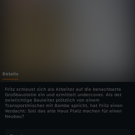
h
n
m
i
t
F
Details
r
Fritz schleust sich als Arbeiter auf die benachbarte
Großbaustelle ein und ermittelt undercover. Als der
zwielichtige Bauleiter plötzlich von einem
i
Transportmischer mit Bombe spricht, hat Fritz einen
Verdacht: Soll das alte Haus Platz machen für einen
t
Neubau?
z