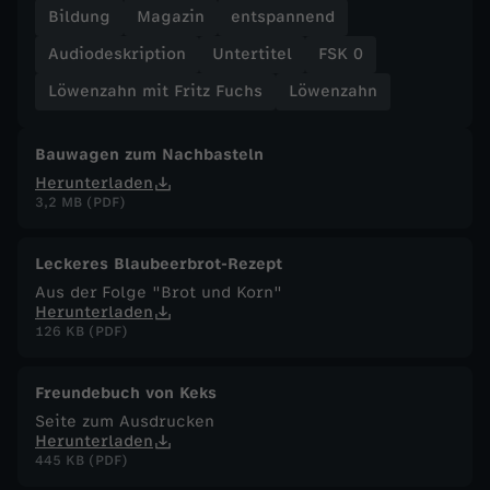
Bildung
Magazin
entspannend
F
Audiodeskription
Untertitel
FSK 0
u
Löwenzahn mit Fritz Fuchs
Löwenzahn
c
Bauwagen zum Nachbasteln
Herunterladen
h
3,2 MB (PDF)
s
Leckeres Blaubeerbrot-Rezept
Aus der Folge "Brot und Korn"
-
Herunterladen
126 KB (PDF)
F
Freundebuch von Keks
u
Seite zum Ausdrucken
Herunterladen
ß
445 KB (PDF)