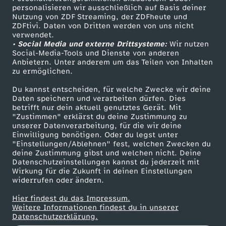
u
personalisieren wir ausschließlich auf Basis deiner
Nutzung von ZDF Streaming, der ZDFheute und
n
ZDFtivi. Daten von Dritten werden von uns nicht
Das ZDF
verwendet.
• Social Media und externe Drittsysteme:
Wir nutzen
ZDF Unternehmen
d
Social-Media-Tools und Dienste von anderen
Anbietern. Unter anderem um das Teilen von Inhalten
Karriere
zu ermöglichen.
e
Presseportal
Du kannst entscheiden, für welche Zwecke wir deine
ZDF goes Schule
r
Daten speichern und verarbeiten dürfen. Dies
betrifft nur dein aktuell genutztes Gerät. Mit
Werbefernsehen
"Zustimmen" erklärst du deine Zustimmung zu
v
unserer Datenverarbeitung, für die wir deine
Mainzelmännchen
Einwilligung benötigen. Oder du legst unter
"Einstellungen/Ablehnen" fest, welchen Zwecken du
o
deine Zustimmung gibst und welchen nicht. Deine
Datenschutzeinstellungen kannst du jederzeit mit
n
Wirkung für die Zukunft in deinen Einstellungen
widerrufen oder ändern.
B
Hier findest du das Impressum.
Partner
Weitere Informationen findest du in unserer
Datenschutzerklärung.
ä