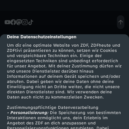
b
a
l
Deine Datenschutzeinstellungen
cmp-dialog-description
Um dir eine optimale Website von ZDF, ZDFheute und
l
ZDFtivi präsentieren zu können, setzen wir Cookies
und vergleichbare Techniken ein. Einige der
-
eingesetzten Techniken sind unbedingt erforderlich
für unser Angebot. Mit deiner Zustimmung dürfen wir
Mehr ZDF
Service
und unsere Dienstleister darüber hinaus
D
Informationen auf deinem Gerät speichern und/oder
ZDF-Apps
ZDFmitreden
abrufen. Dabei geben wir deine Daten ohne deine
Einwilligung nicht an Dritte weiter, die nicht unsere
a
Smart TV
Kontakt zum ZDF
direkten Dienstleister sind. Wir verwenden deine
Daten auch nicht zu kommerziellen Zwecken.
ZDFtext
Tickets
s
Zustimmungspflichtige Datenverarbeitung
Livestreams
Zuschauerservice
• Personalisierung:
Die Speicherung von bestimmten
W
Sendungen A-Z
Hilfe
Interaktionen ermöglicht uns, dein Erlebnis im
Angebot des ZDF an dich anzupassen und
TV-Programm
Personalisierungsfunktionen anzubieten. Dabei