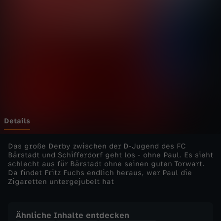
h
n
m
i
t
F
Details
r
Das große Derby zwischen der D-Jugend des FC
Bärstadt und Schifferdorf geht los - ohne Paul. Es sieht
schlecht aus für Bärstadt ohne seinen guten Torwart.
i
Da findet Fritz Fuchs endlich heraus, wer Paul die
Zigaretten untergejubelt hat
t
z
Ähnliche Inhalte entdecken