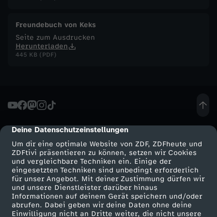
n
Freundebuch von Keks
e
Seite zum Ausdrucken
Herunterladen
r
445 KB (PDF)
-
D
a
Deine Datenschutzeinstellungen
cmp-dialog-description
Um dir eine optimale Website von ZDF, ZDFheute und
s
ZDFtivi präsentieren zu können, setzen wir Cookies
und vergleichbare Techniken ein. Einige der
eingesetzten Techniken sind unbedingt erforderlich
g
für unser Angebot. Mit deiner Zustimmung dürfen wir
Mehr ZDF
Service
und unsere Dienstleister darüber hinaus
r
Informationen auf deinem Gerät speichern und/oder
ZDF-Apps
ZDFmitreden
abrufen. Dabei geben wir deine Daten ohne deine
Einwilligung nicht an Dritte weiter, die nicht unsere