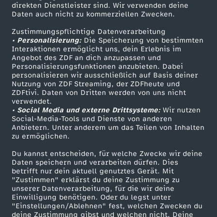
o
Smart TV
Kontakt zum ZDF
direkten Dienstleister sind. Wir verwenden deine
Daten auch nicht zu kommerziellen Zwecken.
ZDFtext
Tickets
ß
Zustimmungspflichtige Datenverarbeitung
Livestreams
Zuschauerservice
• Personalisierung:
Die Speicherung von bestimmten
e
Sendungen A-Z
Hilfe
Interaktionen ermöglicht uns, dein Erlebnis im
Angebot des ZDF an dich anzupassen und
TV-Programm
Personalisierungsfunktionen anzubieten. Dabei
G
personalisieren wir ausschließlich auf Basis deiner
Nutzung von ZDF Streaming, der ZDFheute und
ZDFtivi. Daten von Dritten werden von uns nicht
a
Das ZDF
verwendet.
• Social Media und externe Drittsysteme:
Wir nutzen
ZDF Unternehmen
c
Social-Media-Tools und Dienste von anderen
Anbietern. Unter anderem um das Teilen von Inhalten
Karriere
zu ermöglichen.
k
Presseportal
Du kannst entscheiden, für welche Zwecke wir deine
ZDF goes Schule
Daten speichern und verarbeiten dürfen. Dies
e
betrifft nur dein aktuell genutztes Gerät. Mit
Werbefernsehen
"Zustimmen" erklärst du deine Zustimmung zu
r
unserer Datenverarbeitung, für die wir deine
Mainzelmännchen
Einwilligung benötigen. Oder du legst unter
"Einstellungen/Ablehnen" fest, welchen Zwecken du
n
deine Zustimmung gibst und welchen nicht. Deine