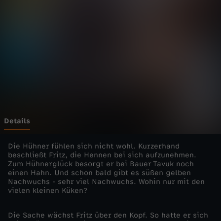
h
n
m
i
t
F
Details
r
Die Hühner fühlen sich nicht wohl. Kurzerhand
beschließt Fritz, die Hennen bei sich aufzunehmen.
Zum Hühnerglück besorgt er bei Bauer Tavuk noch
i
einen Hahn. Und schon bald gibt es süßen gelben
Nachwuchs - sehr viel Nachwuchs. Wohin nur mit den
t
vielen kleinen Küken?
z
Die Sache wächst Fritz über den Kopf. So hatte er sich