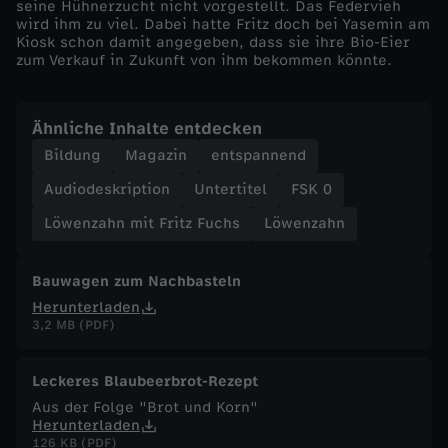
seine Hühnerzucht nicht vorgestellt. Das Federvieh
wird ihm zu viel. Dabei hatte Fritz doch bei Yasemin am
F
Kiosk schon damit angegeben, dass sie ihre Bio-Eier
zum Verkauf in Zukunft von ihm bekommen könnte.
u
Ähnliche Inhalte entdecken
c
Bildung
Magazin
entspannend
h
Audiodeskription
Untertitel
FSK 0
Löwenzahn mit Fritz Fuchs
Löwenzahn
s
-
Bauwagen zum Nachbasteln
Herunterladen
H
3,2 MB (PDF)
ü
Leckeres Blaubeerbrot-Rezept
Aus der Folge "Brot und Korn"
h
Herunterladen
126 KB (PDF)