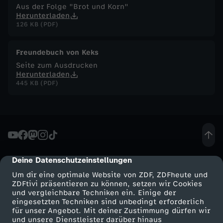
Aus der Folge "Brot und Korn"
d
Herunterladen
126 KB (PDF)
e
Freundebuch von Keks
-
Seite zum Ausdrucken
Herunterladen
K
445 KB (PDF)
e
k
s
Deine Datenschutzeinstellungen
cmp-dialog-description
Um dir eine optimale Website von ZDF, ZDFheute und
i
ZDFtivi präsentieren zu können, setzen wir Cookies
und vergleichbare Techniken ein. Einige der
s
eingesetzten Techniken sind unbedingt erforderlich
für unser Angebot. Mit deiner Zustimmung dürfen wir
Mehr ZDF
Service
und unsere Dienstleister darüber hinaus