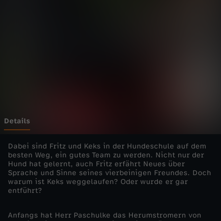
h
n
m
i
t
F
Details
r
Dabei sind Fritz und Keks in der Hundeschule auf dem
besten Weg, ein gutes Team zu werden. Nicht nur der
Hund hat gelernt, auch Fritz erfährt Neues über
i
Sprache und Sinne seines vierbeinigen Freundes. Doch
warum ist Keks weggelaufen? Oder wurde er gar
t
entführt?
z
Anfangs hat Herr Paschulke das Herumstromern von