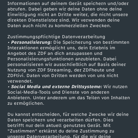
t
Informationen auf deinem Gerät speichern und/oder
ZDF-Apps
ZDFmitreden
abrufen. Dabei geben wir deine Daten ohne deine
Einwilligung nicht an Dritte weiter, die nicht unsere
v
Smart TV
Kontakt zum ZDF
direkten Dienstleister sind. Wir verwenden deine
Daten auch nicht zu kommerziellen Zwecken.
ZDFtext
Tickets
e
Zustimmungspflichtige Datenverarbeitung
Livestreams
Zuschauerservice
• Personalisierung:
Die Speicherung von bestimmten
r
Sendungen A-Z
Hilfe
Interaktionen ermöglicht uns, dein Erlebnis im
Angebot des ZDF an dich anzupassen und
TV-Programm
Personalisierungsfunktionen anzubieten. Dabei
s
personalisieren wir ausschließlich auf Basis deiner
Nutzung von ZDF Streaming, der ZDFheute und
c
ZDFtivi. Daten von Dritten werden von uns nicht
Das ZDF
verwendet.
• Social Media und externe Drittsysteme:
Wir nutzen
ZDF Unternehmen
h
Social-Media-Tools und Dienste von anderen
Anbietern. Unter anderem um das Teilen von Inhalten
Karriere
zu ermöglichen.
w
Presseportal
Du kannst entscheiden, für welche Zwecke wir deine
ZDF goes Schule
u
Daten speichern und verarbeiten dürfen. Dies
betrifft nur dein aktuell genutztes Gerät. Mit
Werbefernsehen
"Zustimmen" erklärst du deine Zustimmung zu
n
unserer Datenverarbeitung, für die wir deine
Mainzelmännchen