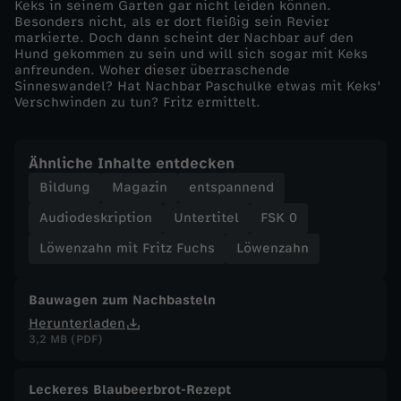
Keks in seinem Garten gar nicht leiden können.
Besonders nicht, als er dort fleißig sein Revier
F
markierte. Doch dann scheint der Nachbar auf den
Hund gekommen zu sein und will sich sogar mit Keks
anfreunden. Woher dieser überraschende
u
Sinneswandel? Hat Nachbar Paschulke etwas mit Keks'
Verschwinden zu tun? Fritz ermittelt.
c
h
Ähnliche Inhalte entdecken
Bildung
Magazin
entspannend
s
Audiodeskription
Untertitel
FSK 0
-
Löwenzahn mit Fritz Fuchs
Löwenzahn
H
Bauwagen zum Nachbasteln
Herunterladen
u
3,2 MB (PDF)
n
Leckeres Blaubeerbrot-Rezept