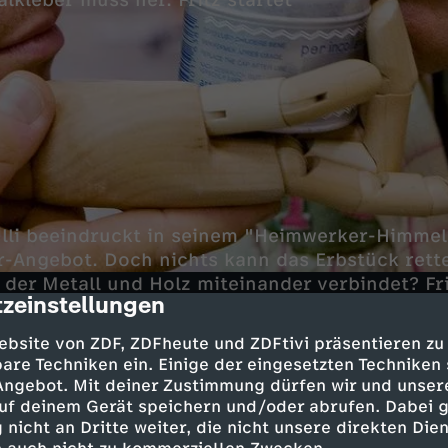
lkleber muss her. Fritz startet
lli beeindruckt in seinem "Heimwerker-Himmel
er-Angebot. Doch nichts kann das Erbstück rette
 der Metall und Holz miteinander verbindet? Fri
zeinstellungen
cription
sterei schon schwindelig.
ebsite von ZDF, ZDFheute und ZDFtivi präsentieren zu
are Techniken ein. Einige der eingesetzten Techniken
 Angebot. Mit deiner Zustimmung dürfen wir und unser
ach dem geeigneten Spezial-Klebstoff trifft Frit
uf deinem Gerät speichern und/oder abrufen. Dabei 
Juniorchefin Meike. Sie gibt ihm hilfreiche Tipp
 nicht an Dritte weiter, die nicht unsere direkten Dien