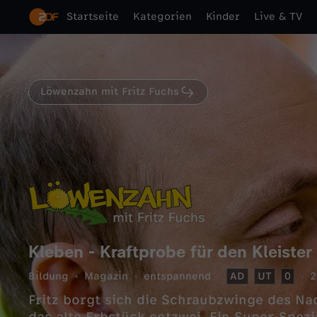
Startseite
Kategorien
Kinder
Live & TV
Löwenzahn mit Fritz Fuchs
Kleben - Kraftprobe für den Kleister
Bildung
Magazin
entspannend
AD
UT
0
2
Fritz borgt sich die Schraubzwinge des Na