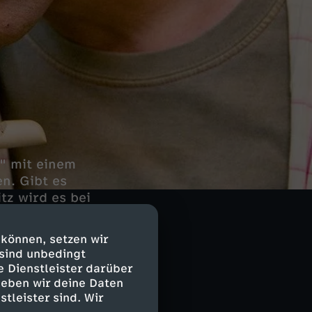
" mit einem
n. Gibt es
tz wird es bei
 können, setzen wir
 sind unbedingt
e Dienstleister darüber
z in der
geben wir deine Daten
s.
stleister sind. Wir