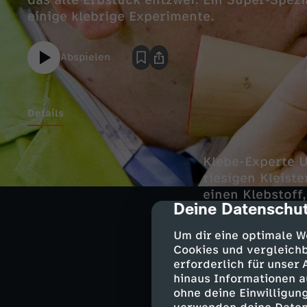
das alte Erbstück entzwei. Ein Super-Spezia
einige klebrige Experimente.
Abspielen
Details
Klebe-Experte U
riesigen Kleist
einen Klebstoff,
Deine Datenschut
cmp-dialog-des
der ganzen Klei
Um dir eine optimale W
Cookies und vergleichb
erforderlich für unser
Auf der Suche n
hinaus Informationen a
Bootswerft auf 
ohne deine Einwilligung