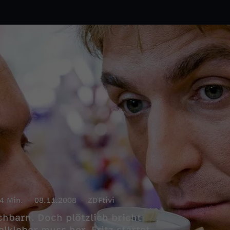
4 Min.
08.11.2008
ZDFtivi
chbarn. Doch plötzlich bricht