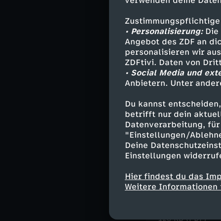
verwenden deine Daten
Zustimmungspflichtige
• Personalisierung:
Die 
Ähnliche 
Angebot des ZDF an dic
personalisieren wir au
Bildung
M
ZDFtivi. Daten von Dri
FSK 0
Löw
• Social Media und ext
Anbietern. Unter ander
Du kannst entscheiden,
Bauwagen zu
betrifft nur dein aktu
Datenverarbeitung, für 
Herunterlade
"Einstellungen/Ablehn
3,2 MB (PDF)
Deine Datenschutzeinst
Einstellungen widerruf
Hier findest du das Im
Leckeres Bla
Weitere Informationen 
Aus der Folge 
Herunterlade
126 KB (PDF)