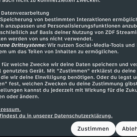
 auch nicht zu kommerziellen Zwecken.
 Datenverarbeitung
Speicherung von bestimmten Interaktionen ermöglicht
Inhalte entdecken
h anzupassen und Personalisierungsfunktionen anzub
sschließlich auf Basis deiner Nutzung von ZDF Stream
agazin
entspannend
Audiodeskription
Unt
tten werden von uns nicht verwendet.
enzahn mit Fritz Fuchs
Löwenzahn
erne Drittsysteme:
Wir nutzen Social-Media-Tools und
em um das Teilen von Inhalten zu ermöglichen.
 für welche Zwecke wir deine Daten speichern und ver
m Nachbasteln
ell genutztes Gerät. Mit "Zustimmen" erklärst du dein
die wir deine Einwilligung benötigen. Oder du legst u
n
en" fest, welchen Zwecken du deine Zustimmung gibst
ellungen kannst du jederzeit mit Wirkung für die Zuku
en oder ändern.
pressum.
ubeerbrot-Rezept
findest du in unserer Datenschutzerklärung.
"Brot und Korn"
n
Zustimmen
Able