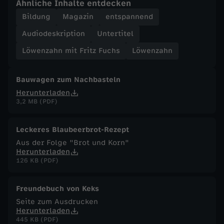
Ähnliche Inhalte entdecken
Bildung
Magazin
entspannend
F
Audiodeskription
Untertitel
u
Löwenzahn mit Fritz Fuchs
Löwenzahn
c
Bauwagen zum Nachbasteln
h
Herunterladen
3,2 MB (PDF)
s
Leckeres Blaubeerbrot-Rezept
-
Aus der Folge "Brot und Korn"
Herunterladen
L
126 KB (PDF)
a
Freundebuch von Keks
Seite zum Ausdrucken
m
Herunterladen
445 KB (PDF)