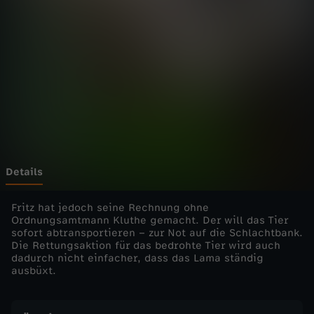
h
n
m
i
t
F
Details
r
Fritz hat jedoch seine Rechnung ohne
Ordnungsamtmann Kluthe gemacht. Der will das Tier
sofort abtransportieren – zur Not auf die Schlachtbank.
i
Die Rettungsaktion für das bedrohte Tier wird auch
dadurch nicht einfacher, dass das Lama ständig
t
ausbüxt.
z