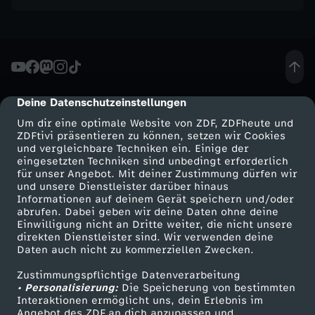
a
-
E
Deine Datenschutzeinstellungen
cmp-dialog-description
i
Um dir eine optimale Website von ZDF, ZDFheute und
ZDFtivi präsentieren zu können, setzen wir Cookies
n
und vergleichbare Techniken ein. Einige der
eingesetzten Techniken sind unbedingt erforderlich
für unser Angebot. Mit deiner Zustimmung dürfen wir
e
Mehr ZDF
Service
und unsere Dienstleister darüber hinaus
Informationen auf deinem Gerät speichern und/oder
ZDF-Apps
ZDFmitreden
abrufen. Dabei geben wir deine Daten ohne deine
f
Einwilligung nicht an Dritte weiter, die nicht unsere
Smart TV
Kontakt zum ZDF
direkten Dienstleister sind. Wir verwenden deine
o
Daten auch nicht zu kommerziellen Zwecken.
ZDFtext
Tickets
Zustimmungspflichtige Datenverarbeitung
Livestreams
Zuschauerservice
l
• Personalisierung:
Die Speicherung von bestimmten
Sendungen A-Z
Hilfe
Interaktionen ermöglicht uns, dein Erlebnis im
Angebot des ZDF an dich anzupassen und