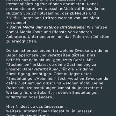
g
TV-Programm
Personalisierungsfunktionen anzubieten. Dabei
personalisieren wir ausschließlich auf Basis deiner
e
Nutzung von ZDF Streaming, der ZDFheute und
ZDFtivi. Daten von Dritten werden von uns nicht
Das ZDF
verwendet.
n
• Social Media und externe Drittsysteme:
Wir nutzen
ZDF Unternehmen
Social-Media-Tools und Dienste von anderen
Anbietern. Unter anderem um das Teilen von Inhalten
Karriere
r
zu ermöglichen.
Presseportal
e
Du kannst entscheiden, für welche Zwecke wir deine
ZDF goes Schule
Daten speichern und verarbeiten dürfen. Dies
betrifft nur dein aktuell genutztes Gerät. Mit
Werbefernsehen
i
"Zustimmen" erklärst du deine Zustimmung zu
unserer Datenverarbeitung, für die wir deine
Mainzelmännchen
Einwilligung benötigen. Oder du legst unter
c
"Einstellungen/Ablehnen" fest, welchen Zwecken du
deine Zustimmung gibst und welchen nicht. Deine
h
Datenschutzeinstellungen kannst du jederzeit mit
Wirkung für die Zukunft in deinen Einstellungen
widerrufen oder ändern.
e
Hier findest du das Impressum.
Partner
Weitere Informationen findest du in unserer
V
Datenschutzerklärung.