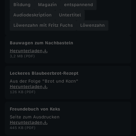
Bildung
Magazin
entspannend
F
Audiodeskription
Untertitel
u
Löwenzahn mit Fritz Fuchs
Löwenzahn
c
Bauwagen zum Nachbasteln
Herunterladen
h
3,2 MB (PDF)
s
Leckeres Blaubeerbrot-Rezept
Aus der Folge "Brot und Korn"
-
Herunterladen
126 KB (PDF)
L
Freundebuch von Keks
i
Seite zum Ausdrucken
Herunterladen
b
445 KB (PDF)