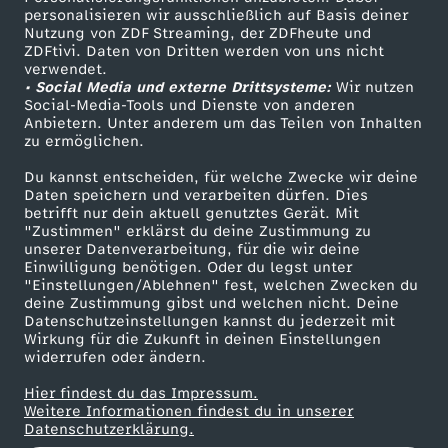
l
personalisieren wir ausschließlich auf Basis deiner
Nutzung von ZDF Streaming, der ZDFheute und
i
ZDFtivi. Daten von Dritten werden von uns nicht
Das ZDF
verwendet.
• Social Media und externe Drittsysteme:
Wir nutzen
ZDF Unternehmen
t
Social-Media-Tools und Dienste von anderen
Anbietern. Unter anderem um das Teilen von Inhalten
Karriere
zu ermöglichen.
z
Presseportal
Du kannst entscheiden, für welche Zwecke wir deine
ZDF goes Schule
e
Daten speichern und verarbeiten dürfen. Dies
betrifft nur dein aktuell genutztes Gerät. Mit
Werbefernsehen
"Zustimmen" erklärst du deine Zustimmung zu
r
unserer Datenverarbeitung, für die wir deine
Mainzelmännchen
Einwilligung benötigen. Oder du legst unter
"Einstellungen/Ablehnen" fest, welchen Zwecken du
n
deine Zustimmung gibst und welchen nicht. Deine
Datenschutzeinstellungen kannst du jederzeit mit
d
Wirkung für die Zukunft in deinen Einstellungen
widerrufen oder ändern.
e
Hier findest du das Impressum.
Partner
Weitere Informationen findest du in unserer
Datenschutzerklärung.
G