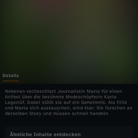
h
Wechseln zu: ZDFheute
n
m
i
t
F
Details
r
Nebenan recherchiert Journalistin Marla für einen
Artikel über die berühmte Modeschöpferin Karla
Lagerlöf. Dabei stößt sie auf ein Geheimnis. Als Fritz
i
und Marla sich austauschen, wird klar: Sie forschen an
derselben Story und müssen schnell handeln.
t
z
Ähnliche Inhalte entdecken