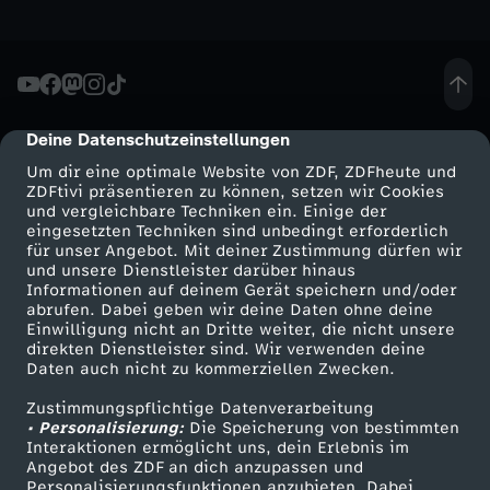
e
l
l
Deine Datenschutzeinstellungen
cmp-dialog-description
Um dir eine optimale Website von ZDF, ZDFheute und
e
ZDFtivi präsentieren zu können, setzen wir Cookies
und vergleichbare Techniken ein. Einige der
-
eingesetzten Techniken sind unbedingt erforderlich
für unser Angebot. Mit deiner Zustimmung dürfen wir
Mehr ZDF
Service
und unsere Dienstleister darüber hinaus
D
Informationen auf deinem Gerät speichern und/oder
ZDF-Apps
ZDFmitreden
abrufen. Dabei geben wir deine Daten ohne deine
Einwilligung nicht an Dritte weiter, die nicht unsere
a
Smart TV
Kontakt zum ZDF
direkten Dienstleister sind. Wir verwenden deine
Daten auch nicht zu kommerziellen Zwecken.
ZDFtext
Tickets
s
Zustimmungspflichtige Datenverarbeitung
Livestreams
Zuschauerservice
• Personalisierung:
Die Speicherung von bestimmten
g
Sendungen A-Z
Hilfe
Interaktionen ermöglicht uns, dein Erlebnis im
Angebot des ZDF an dich anzupassen und
TV-Programm
Personalisierungsfunktionen anzubieten. Dabei