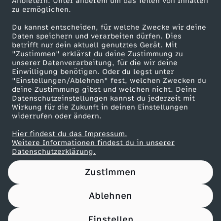
Anbietern. Unter anderem um das Teilen von Inhalten
p
Karriere
zu ermöglichen.
Presseportal
e
Du kannst entscheiden, für welche Zwecke wir deine
ZDF goes Schule
Daten speichern und verarbeiten dürfen. Dies
betrifft nur dein aktuell genutztes Gerät. Mit
-
Werbefernsehen
"Zustimmen" erklärst du deine Zustimmung zu
unserer Datenverarbeitung, für die wir deine
Mainzelmännchen
Einwilligung benötigen. Oder du legst unter
E
"Einstellungen/Ablehnen" fest, welchen Zwecken du
deine Zustimmung gibst und welchen nicht. Deine
n
Datenschutzeinstellungen kannst du jederzeit mit
Wirkung für die Zukunft in deinen Einstellungen
widerrufen oder ändern.
t
Hier findest du das Impressum.
Partner
Weitere Informationen findest du in unserer
f
Datenschutzerklärung.
l
Zustimmen
a
Ablehnen
Nutzungsbedingungen
Datenschutz
Datenschutz-Einstellungen
m
Impressum
Einstellen