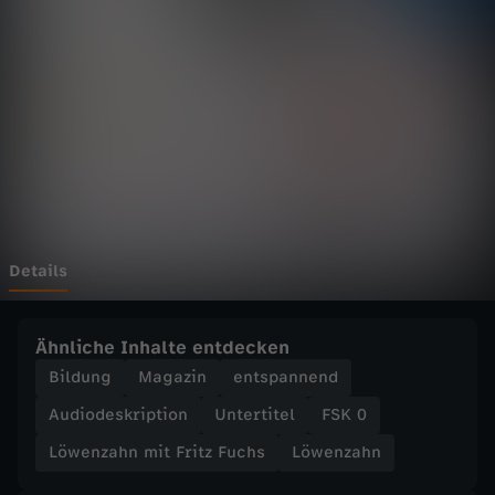
h
Wechseln zu: ZDFheute
n
m
i
t
F
Details
r
Ähnliche Inhalte entdecken
i
Bildung
Magazin
entspannend
Audiodeskription
Untertitel
FSK 0
t
Löwenzahn mit Fritz Fuchs
Löwenzahn
z