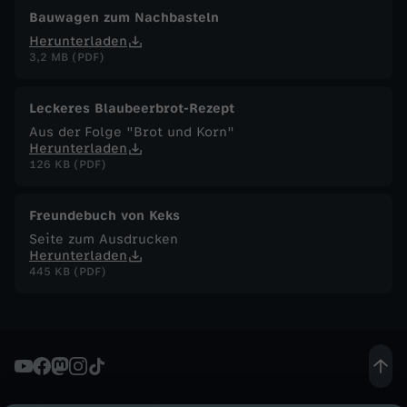
Bauwagen zum Nachbasteln
F
Herunterladen
3,2 MB (PDF)
u
Leckeres Blaubeerbrot-Rezept
c
Aus der Folge "Brot und Korn"
Herunterladen
h
126 KB (PDF)
s
Freundebuch von Keks
Seite zum Ausdrucken
-
Herunterladen
445 KB (PDF)
P
a
p