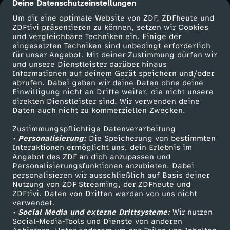
Deine Datenschutzeinstellungen
cmp-dialog-description
i
Um dir eine optimale Website von ZDF, ZDFheute und
ZDFtivi präsentieren zu können, setzen wir Cookies
e
und vergleichbare Techniken ein. Einige der
eingesetzten Techniken sind unbedingt erforderlich
für unser Angebot. Mit deiner Zustimmung dürfen wir
r
Mehr ZDF
Service
und unsere Dienstleister darüber hinaus
Informationen auf deinem Gerät speichern und/oder
ZDF-Apps
ZDFmitreden
abrufen. Dabei geben wir deine Daten ohne deine
u
Einwilligung nicht an Dritte weiter, die nicht unsere
Smart TV
Kontakt zum ZDF
direkten Dienstleister sind. Wir verwenden deine
n
Daten auch nicht zu kommerziellen Zwecken.
ZDFtext
Tickets
Zustimmungspflichtige Datenverarbeitung
Livestreams
Zuschauerservice
d
• Personalisierung:
Die Speicherung von bestimmten
Sendungen A-Z
Hilfe
Interaktionen ermöglicht uns, dein Erlebnis im
Angebot des ZDF an dich anzupassen und
P
TV-Programm
Personalisierungsfunktionen anzubieten. Dabei
personalisieren wir ausschließlich auf Basis deiner
a
Nutzung von ZDF Streaming, der ZDFheute und
ZDFtivi. Daten von Dritten werden von uns nicht
Das ZDF
verwendet.
p
• Social Media und externe Drittsysteme:
Wir nutzen
ZDF Unternehmen
Social-Media-Tools und Dienste von anderen