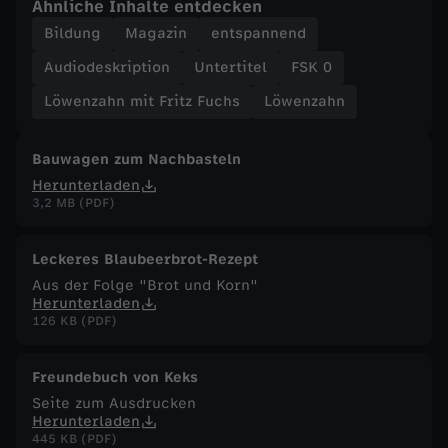
Ähnliche Inhalte entdecken
Bildung
Magazin
entspannend
F
Audiodeskription
Untertitel
FSK 0
u
Löwenzahn mit Fritz Fuchs
Löwenzahn
c
Bauwagen zum Nachbasteln
h
Herunterladen
3,2 MB (PDF)
s
Leckeres Blaubeerbrot-Rezept
-
Aus der Folge "Brot und Korn"
Herunterladen
S
126 KB (PDF)
a
Freundebuch von Keks
Seite zum Ausdrucken
l
Herunterladen
445 KB (PDF)