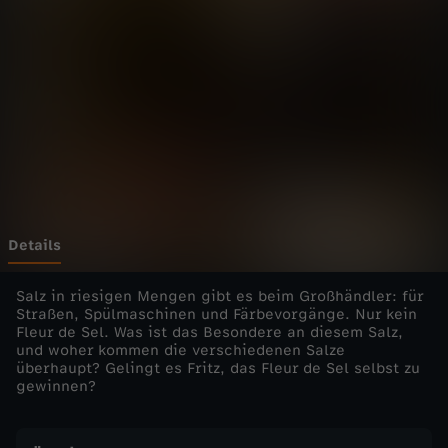
h
n
m
i
t
F
Details
r
Salz in riesigen Mengen gibt es beim Großhändler: für
Straßen, Spülmaschinen und Färbevorgänge. Nur kein
Fleur de Sel. Was ist das Besondere an diesem Salz,
i
und woher kommen die verschiedenen Salze
überhaupt? Gelingt es Fritz, das Fleur de Sel selbst zu
t
gewinnen?
z