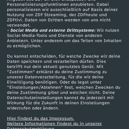
o
TV-Programm
Personalisierungsfunktionen anzubieten. Dabei
personalisieren wir ausschließlich auf Basis deiner
l
Nutzung von ZDF Streaming, der ZDFheute und
ZDFtivi. Daten von Dritten werden von uns nicht
Das ZDF
verwendet.
d
• Social Media und externe Drittsysteme:
Wir nutzen
ZDF Unternehmen
Social-Media-Tools und Dienste von anderen
Anbietern. Unter anderem um das Teilen von Inhalten
Karriere
z
zu ermöglichen.
Presseportal
u
Du kannst entscheiden, für welche Zwecke wir deine
ZDF goes Schule
Daten speichern und verarbeiten dürfen. Dies
betrifft nur dein aktuell genutztes Gerät. Mit
Werbefernsehen
m
"Zustimmen" erklärst du deine Zustimmung zu
unserer Datenverarbeitung, für die wir deine
Mainzelmännchen
Einwilligung benötigen. Oder du legst unter
G
"Einstellungen/Ablehnen" fest, welchen Zwecken du
deine Zustimmung gibst und welchen nicht. Deine
e
Datenschutzeinstellungen kannst du jederzeit mit
Wirkung für die Zukunft in deinen Einstellungen
widerrufen oder ändern.
b
Hier findest du das Impressum.
Partner
Weitere Informationen findest du in unserer
u
Datenschutzerklärung.