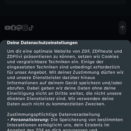
z
-
W
Deine Datenschutzeinstellungen
cmp-dialog-description
e
Um dir eine optimale Website von ZDF, ZDFheute und
ZDFtivi präsentieren zu können, setzen wir Cookies
i
und vergleichbare Techniken ein. Einige der
eingesetzten Techniken sind unbedingt erforderlich
für unser Angebot. Mit deiner Zustimmung dürfen wir
ß
Mehr ZDF
Service
und unsere Dienstleister darüber hinaus
Informationen auf deinem Gerät speichern und/oder
ZDF-Apps
ZDFmitreden
abrufen. Dabei geben wir deine Daten ohne deine
e
Einwilligung nicht an Dritte weiter, die nicht unsere
Smart TV
Kontakt zum ZDF
direkten Dienstleister sind. Wir verwenden deine
s
Daten auch nicht zu kommerziellen Zwecken.
ZDFtext
Tickets
Zustimmungspflichtige Datenverarbeitung
Livestreams
Zuschauerservice
G
• Personalisierung:
Die Speicherung von bestimmten
Sendungen A-Z
Hilfe
Interaktionen ermöglicht uns, dein Erlebnis im
Angebot des ZDF an dich anzupassen und