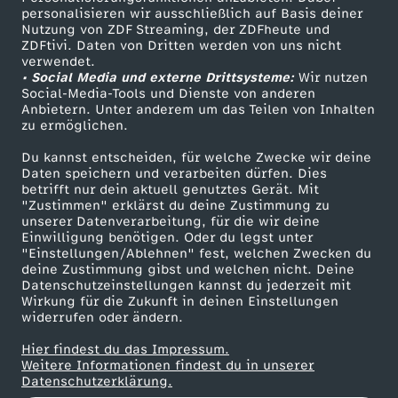
i
personalisieren wir ausschließlich auf Basis deiner
Nutzung von ZDF Streaming, der ZDFheute und
ß
ZDFtivi. Daten von Dritten werden von uns nicht
Das ZDF
verwendet.
• Social Media und externe Drittsysteme:
Wir nutzen
ZDF Unternehmen
e
Social-Media-Tools und Dienste von anderen
Anbietern. Unter anderem um das Teilen von Inhalten
Karriere
zu ermöglichen.
r
Presseportal
Du kannst entscheiden, für welche Zwecke wir deine
ZDF goes Schule
i
Daten speichern und verarbeiten dürfen. Dies
betrifft nur dein aktuell genutztes Gerät. Mit
Werbefernsehen
"Zustimmen" erklärst du deine Zustimmung zu
m
unserer Datenverarbeitung, für die wir deine
Mainzelmännchen
Einwilligung benötigen. Oder du legst unter
"Einstellungen/Ablehnen" fest, welchen Zwecken du
W
deine Zustimmung gibst und welchen nicht. Deine
Datenschutzeinstellungen kannst du jederzeit mit
o
Wirkung für die Zukunft in deinen Einstellungen
widerrufen oder ändern.
l
Hier findest du das Impressum.
Partner
Weitere Informationen findest du in unserer
Datenschutzerklärung.
l