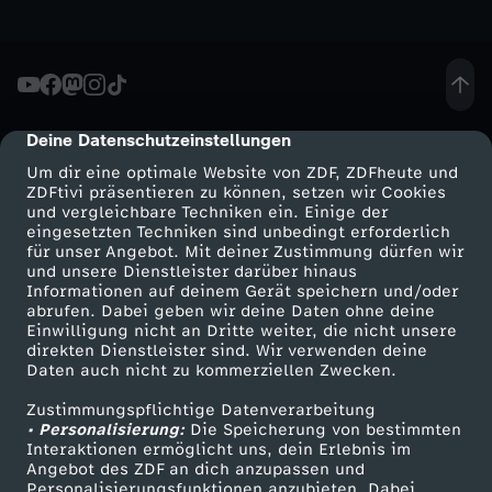
a
f
e
Deine Datenschutzeinstellungen
cmp-dialog-description
Um dir eine optimale Website von ZDF, ZDFheute und
-
ZDFtivi präsentieren zu können, setzen wir Cookies
und vergleichbare Techniken ein. Einige der
A
eingesetzten Techniken sind unbedingt erforderlich
für unser Angebot. Mit deiner Zustimmung dürfen wir
Mehr ZDF
Service
und unsere Dienstleister darüber hinaus
u
Informationen auf deinem Gerät speichern und/oder
ZDF-Apps
ZDFmitreden
abrufen. Dabei geben wir deine Daten ohne deine
Einwilligung nicht an Dritte weiter, die nicht unsere
s
Smart TV
Kontakt zum ZDF
direkten Dienstleister sind. Wir verwenden deine
Daten auch nicht zu kommerziellen Zwecken.
ZDFtext
Tickets
r
Zustimmungspflichtige Datenverarbeitung
Livestreams
Zuschauerservice
• Personalisierung:
Die Speicherung von bestimmten
e
Sendungen A-Z
Hilfe
Interaktionen ermöglicht uns, dein Erlebnis im
Angebot des ZDF an dich anzupassen und
TV-Programm
Personalisierungsfunktionen anzubieten. Dabei