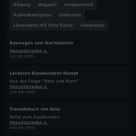
Bildung
Magazin
entspannend
F
Audiodeskription
Untertitel
u
Löwenzahn mit Fritz Fuchs
Löwenzahn
c
Bauwagen zum Nachbasteln
Herunterladen
h
3,2 MB (PDF)
s
Leckeres Blaubeerbrot-Rezept
Aus der Folge "Brot und Korn"
-
Herunterladen
126 KB (PDF)
S
Freundebuch von Keks
c
Seite zum Ausdrucken
Herunterladen
h
445 KB (PDF)