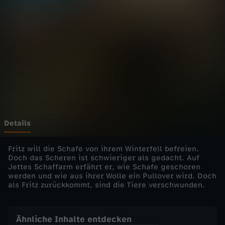
h
Wechseln zu: ZDFheute
n
m
i
t
F
Details
r
Fritz will die Schafe von ihrem Winterfell befreien.
Doch das Scheren ist schwieriger als gedacht. Auf
Jettes Schaffarm erfährt er, wie Schafe geschoren
i
werden und wie aus ihrer Wolle ein Pullover wird. Doch
als Fritz zurückkommt, sind die Tiere verschwunden.
t
z
Ähnliche Inhalte entdecken