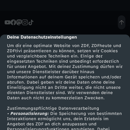
r
i
f
Deine Datenschutzeinstellungen
cmp-dialog-description
Um dir eine optimale Website von ZDF, ZDFheute und
t
ZDFtivi präsentieren zu können, setzen wir Cookies
und vergleichbare Techniken ein. Einige der
-
eingesetzten Techniken sind unbedingt erforderlich
für unser Angebot. Mit deiner Zustimmung dürfen wir
Mehr ZDF
Service
und unsere Dienstleister darüber hinaus
G
Informationen auf deinem Gerät speichern und/oder
ZDF-Apps
ZDFmitreden
abrufen. Dabei geben wir deine Daten ohne deine
Einwilligung nicht an Dritte weiter, die nicht unsere
e
Smart TV
Kontakt zum ZDF
direkten Dienstleister sind. Wir verwenden deine
Daten auch nicht zu kommerziellen Zwecken.
ZDFtext
Tickets
h
Zustimmungspflichtige Datenverarbeitung
Livestreams
Zuschauerservice
• Personalisierung:
Die Speicherung von bestimmten
e
Sendungen A-Z
Hilfe
Interaktionen ermöglicht uns, dein Erlebnis im
Angebot des ZDF an dich anzupassen und
TV-Programm
Personalisierungsfunktionen anzubieten. Dabei