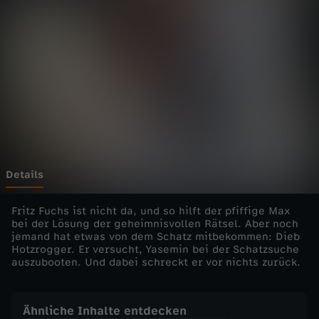
h
n
m
i
t
F
Details
r
Fritz Fuchs ist nicht da, und so hilft der pfiffige Max
bei der Lösung der geheimnisvollen Rätsel. Aber noch
jemand hat etwas von dem Schatz mitbekommen: Dieb
i
Hotzrogger. Er versucht, Yasemin bei der Schatzsuche
auszubooten. Und dabei schreckt er vor nichts zurück.
t
z
Ähnliche Inhalte entdecken