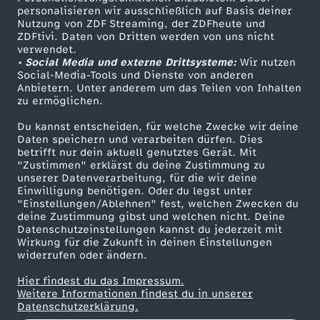
i
personalisieren wir ausschließlich auf Basis deiner
Nutzung von ZDF Streaming, der ZDFheute und
m
ZDFtivi. Daten von Dritten werden von uns nicht
Das ZDF
verwendet.
• Social Media und externe Drittsysteme:
Wir nutzen
ZDF Unternehmen
n
Social-Media-Tools und Dienste von anderen
Anbietern. Unter anderem um das Teilen von Inhalten
Karriere
zu ermöglichen.
i
Presseportal
Du kannst entscheiden, für welche Zwecke wir deine
ZDF goes Schule
s
Daten speichern und verarbeiten dürfen. Dies
betrifft nur dein aktuell genutztes Gerät. Mit
Werbefernsehen
"Zustimmen" erklärst du deine Zustimmung zu
v
unserer Datenverarbeitung, für die wir deine
Mainzelmännchen
Einwilligung benötigen. Oder du legst unter
"Einstellungen/Ablehnen" fest, welchen Zwecken du
o
deine Zustimmung gibst und welchen nicht. Deine
Datenschutzeinstellungen kannst du jederzeit mit
l
Wirkung für die Zukunft in deinen Einstellungen
widerrufen oder ändern.
l
Hier findest du das Impressum.
Partner
Weitere Informationen findest du in unserer
Datenschutzerklärung.
e