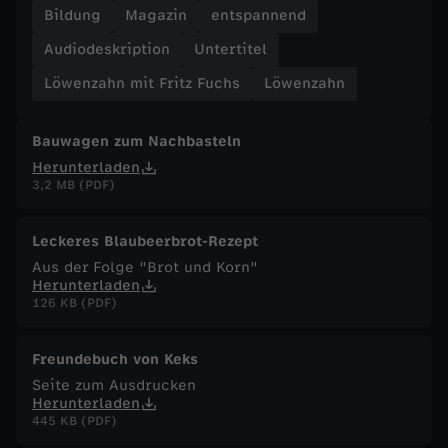
Bildung
Magazin
entspannend
F
Audiodeskription
Untertitel
u
Löwenzahn mit Fritz Fuchs
Löwenzahn
c
Bauwagen zum Nachbasteln
Herunterladen
h
3,2 MB (PDF)
s
Leckeres Blaubeerbrot-Rezept
Aus der Folge "Brot und Korn"
-
Herunterladen
126 KB (PDF)
S
Freundebuch von Keks
c
Seite zum Ausdrucken
Herunterladen
h
445 KB (PDF)