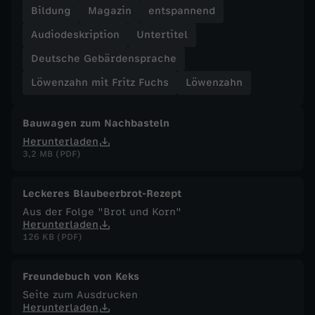
Bildung
Magazin
entspannend
F
Audiodeskription
Untertitel
u
Deutsche Gebärdensprache
Löwenzahn mit Fritz Fuchs
Löwenzahn
c
Bauwagen zum Nachbasteln
h
Herunterladen
3,2 MB (PDF)
s
-
Leckeres Blaubeerbrot-Rezept
Aus der Folge "Brot und Korn"
Herunterladen
T
126 KB (PDF)
a
Freundebuch von Keks
s
Seite zum Ausdrucken
Herunterladen