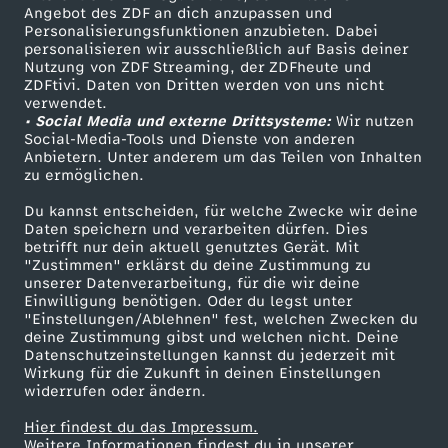
ö
Angebot des ZDF an dich anzupassen und
TV-Programm
Personalisierungsfunktionen anzubieten. Dabei
personalisieren wir ausschließlich auf Basis deiner
h
Nutzung von ZDF Streaming, der ZDFheute und
ZDFtivi. Daten von Dritten werden von uns nicht
Das ZDF
l
verwendet.
• Social Media und externe Drittsysteme:
Wir nutzen
ZDF Unternehmen
Social-Media-Tools und Dienste von anderen
e
Anbietern. Unter anderem um das Teilen von Inhalten
Karriere
zu ermöglichen.
Presseportal
z
Du kannst entscheiden, für welche Zwecke wir deine
ZDF goes Schule
Daten speichern und verarbeiten dürfen. Dies
u
betrifft nur dein aktuell genutztes Gerät. Mit
Werbefernsehen
"Zustimmen" erklärst du deine Zustimmung zu
unserer Datenverarbeitung, für die wir deine
Mainzelmännchen
m
Einwilligung benötigen. Oder du legst unter
"Einstellungen/Ablehnen" fest, welchen Zwecken du
deine Zustimmung gibst und welchen nicht. Deine
W
Datenschutzeinstellungen kannst du jederzeit mit
Wirkung für die Zukunft in deinen Einstellungen
o
widerrufen oder ändern.
Hier findest du das Impressum.
h
Partner
Weitere Informationen findest du in unserer