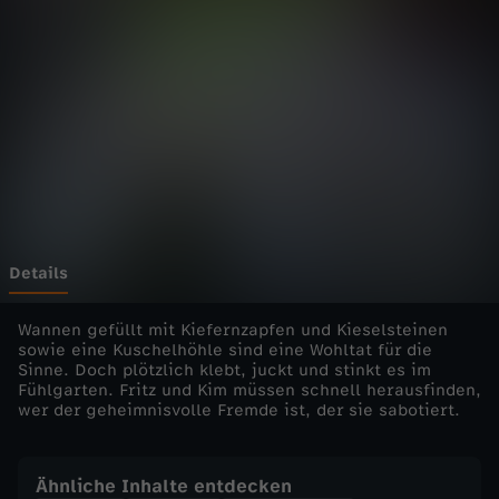
h
n
m
i
t
F
Details
r
Wannen gefüllt mit Kiefernzapfen und Kieselsteinen
sowie eine Kuschelhöhle sind eine Wohltat für die
Sinne. Doch plötzlich klebt, juckt und stinkt es im
i
Fühlgarten. Fritz und Kim müssen schnell herausfinden,
wer der geheimnisvolle Fremde ist, der sie sabotiert.
t
z
Ähnliche Inhalte entdecken