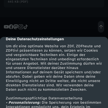
445 KB (PDF)
t
e
n
Deine Datenschutzeinstellungen
cmp-dialog-description
-
Um dir eine optimale Website von ZDF, ZDFheute und
ZDFtivi präsentieren zu können, setzen wir Cookies
E
und vergleichbare Techniken ein. Einige der
eingesetzten Techniken sind unbedingt erforderlich
i
für unser Angebot. Mit deiner Zustimmung dürfen wir
Mehr ZDF
Service
und unsere Dienstleister darüber hinaus
Informationen auf deinem Gerät speichern und/oder
n
ZDF-Apps
ZDFmitreden
abrufen. Dabei geben wir deine Daten ohne deine
Einwilligung nicht an Dritte weiter, die nicht unsere
Smart TV
Kontakt zum ZDF
direkten Dienstleister sind. Wir verwenden deine
e
Daten auch nicht zu kommerziellen Zwecken.
ZDFtext
Tickets
H
Zustimmungspflichtige Datenverarbeitung
Livestreams
Zuschauerservice
• Personalisierung:
Die Speicherung von bestimmten
Sendungen A-Z
Hilfe
Interaktionen ermöglicht uns, dein Erlebnis im