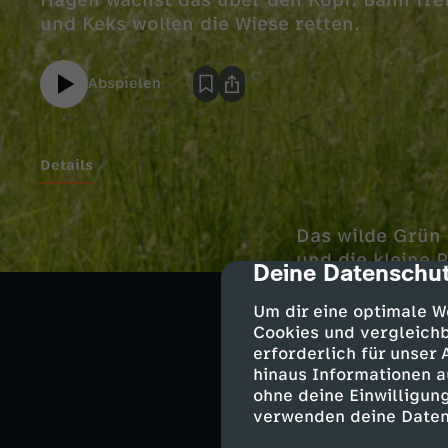
Hagen wächst das über den Kopf. Bahn frei 
und Keks wollen die Wiese retten.
Abspielen
Details
Das wilde Grün 
und die kleine P
Deine Datenschut
cmp-dialog-des
auf der Wiese v
kaufen will, et
Um dir eine optimale W
Cookies und vergleichb
erforderlich für unser
hinaus Informationen a
ohne deine Einwilligung
Ähnliche 
verwenden deine Daten