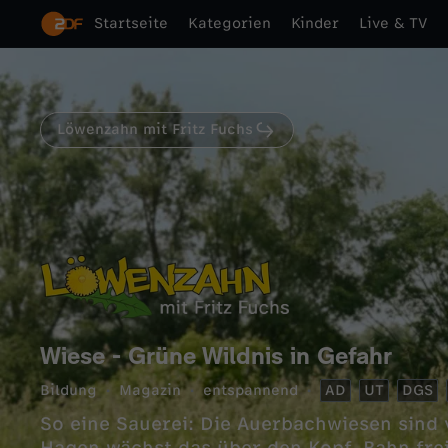
Startseite
Kategorien
Kinder
Live & TV
Löwenzahn mit Fritz Fuchs
Wiese - Grüne Wildnis in Gefahr
Bildung
Magazin
entspannend
AD
UT
DGS
So eine Sauerei: Die Auerbachwiesen sind v