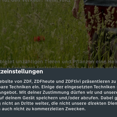
für den Verkauf? Nein! Fritz
bietet unzähligen Tieren und Pflanzen eine Heim
aula fasziniert feststellen. Doch es ist wie verh
zeinstellungen
cription
ermehrt sich über Nacht. Ob der Golfspieler, de
was damit zu tun hat?
ebsite von ZDF, ZDFheute und ZDFtivi präsentieren zu
are Techniken ein. Einige der eingesetzten Techniken
 Angebot. Mit deiner Zustimmung dürfen wir und unser
uf deinem Gerät speichern und/oder abrufen. Dabei 
 nicht an Dritte weiter, die nicht unsere direkten Dien
Inhalte entdecken
 auch nicht zu kommerziellen Zwecken.