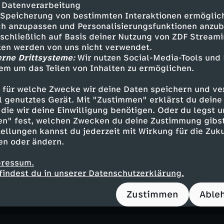
agazin
entspannend
Audiodeskription
Unt
 Datenverarbeitung
Speicherung von bestimmten Interaktionen ermöglicht
ebärdensprache
FSK 0
Löwenzahn mit Fritz
h anzupassen und Personalisierungsfunktionen anzub
sschließlich auf Basis deiner Nutzung von ZDF Stream
tten werden von uns nicht verwendet.
erne Drittsysteme:
Wir nutzen Social-Media-Tools und
em um das Teilen von Inhalten zu ermöglichen.
m Nachbasteln
 für welche Zwecke wir deine Daten speichern und ver
n
ell genutztes Gerät. Mit "Zustimmen" erklärst du dein
die wir deine Einwilligung benötigen. Oder du legst u
en" fest, welchen Zwecken du deine Zustimmung gibst
ellungen kannst du jederzeit mit Wirkung für die Zuku
en oder ändern.
ubeerbrot-Rezept
pressum.
"Brot und Korn"
findest du in unserer Datenschutzerklärung.
n
Zustimmen
Able