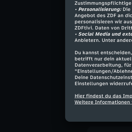
Bildung
M
Zustimmungspflichtige
• Personalisierung:
Die 
Deutsche G
Angebot des ZDF an dic
personalisieren wir au
Löwenzahn
ZDFtivi. Daten von Dri
• Social Media und ext
Anbietern. Unter ander
Bauwagen zu
Du kannst entscheiden,
Herunterlade
betrifft nur dein aktu
3,2 MB (PDF)
Datenverarbeitung, für 
"Einstellungen/Ablehn
Deine Datenschutzeinst
Einstellungen widerruf
Leckeres Bla
Hier findest du das Im
Aus der Folge 
Weitere Informationen 
Herunterlade
126 KB (PDF)