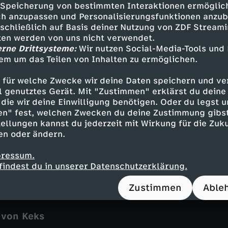
agazin
entspannend
Audiodeskription
Unt
Speicherung von bestimmten Interaktionen ermöglicht
h anzupassen und Personalisierungsfunktionen anzub
enzahn mit Fritz Fuchs
Löwenzahn
sschließlich auf Basis deiner Nutzung von ZDF Stream
tten werden von uns nicht verwendet.
erne Drittsysteme:
Wir nutzen Social-Media-Tools und
em um das Teilen von Inhalten zu ermöglichen.
m Nachbasteln
n
 für welche Zwecke wir deine Daten speichern und ver
ell genutztes Gerät. Mit "Zustimmen" erklärst du dein
die wir deine Einwilligung benötigen. Oder du legst u
en" fest, welchen Zwecken du deine Zustimmung gibst
ellungen kannst du jederzeit mit Wirkung für die Zuku
ubeerbrot-Rezept
en oder ändern.
"Brot und Korn"
pressum.
n
findest du in unserer Datenschutzerklärung.
Zustimmen
Able
 von Keks