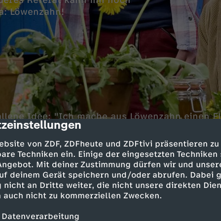
deres Referat kann ihn noch
ma: Löwenzahn!
llene Idee: "Ich mache aus Löwenzahn einen F
zeinstellungen
cription
tz' Hilfe kann es gelingen, seinen Lehrer zu be
ich mit Feuereifer in die Pflanzen-Experimente
ebsite von ZDF, ZDFheute und ZDFtivi präsentieren zu
geheimnisvollen Kräuterfrau.
are Techniken ein. Einige der eingesetzten Techniken
 Angebot. Mit deiner Zustimmung dürfen wir und unser
uf deinem Gerät speichern und/oder abrufen. Dabei 
 nicht an Dritte weiter, die nicht unsere direkten Dien
 auch nicht zu kommerziellen Zwecken.
Inhalte entdecken
 Datenverarbeitung