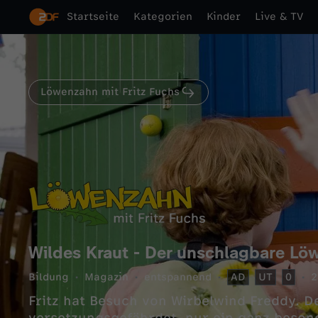
Startseite
Kategorien
Kinder
Live & TV
Löwenzahn mit Fritz Fuchs
Wildes Kraut - Der unschlagbare Lö
Bildung
Magazin
entspannend
AD
UT
0
2
Fritz hat Besuch von Wirbelwind Freddy. Der