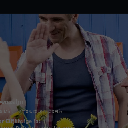
wenzahn
5 Min.
27.03.2010
ZDFtivi
 Elfjährige ist