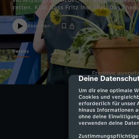
versetzungsgefährdet, nur ein ganz beson
retten. Klar, dass Fritz ihm hilft. Das The
Abspielen
Details
Freddys ausgefa
Deine Datenschut
cmp-dialog-des
wie? Nur mit Fri
Beide stürzen s
Um dir eine optimale W
auch von einer 
Cookies und vergleichb
erforderlich für unser
hinaus Informationen a
ohne deine Einwilligung
verwenden deine Daten
Ähnliche 
Zustimmungspflichtige