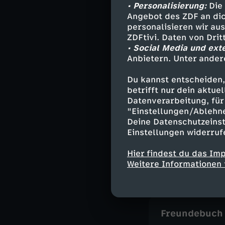
Bildung
M
• Personalisierung:
Die 
Angebot des ZDF an dic
FSK 0
Löw
personalisieren wir au
ZDFtivi. Daten von Dri
• Social Media und ext
Anbietern. Unter ander
Bauwagen zu
Herunterlade
Du kannst entscheiden,
betrifft nur dein aktu
3,2 MB (PDF)
Datenverarbeitung, für 
"Einstellungen/Ablehn
Deine Datenschutzeinst
Leckeres Bla
Einstellungen widerruf
Aus der Folge 
Hier findest du das Im
Herunterlade
Weitere Informationen 
126 KB (PDF)
Freundebuch