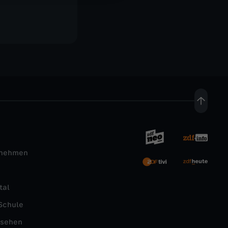
rnehmen
tal
Schule
nsehen