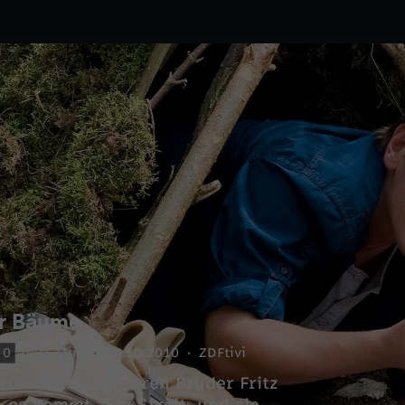
er Bäume
0
25 Min.
24.10.2010
ZDFtivi
rden. Suse hat ihren Bruder Fritz