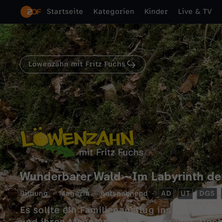
Startseite
Kategorien
Kinder
Live & TV
Löwenzahn mit Fritz Fuchs
Wunderbarer Wald - Im Labyrinth d
Bildung
Magazin
entspannend
AD
UT
DGS
Es sollte ein Familienausflug ins Grüne we