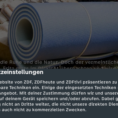
 es kommt zum Streit, und sie
ein.
 die Ruhe und die Natur. Doch der vermeintlic
re. Fritz muss im Dickicht übernachten und wird
zeinstellungen
cription
nd einem zwielichtigen Förster überrascht. Wie
 wieder?
ebsite von ZDF, ZDFheute und ZDFtivi präsentieren zu
are Techniken ein. Einige der eingesetzten Techniken
 Angebot. Mit deiner Zustimmung dürfen wir und unser
uf deinem Gerät speichern und/oder abrufen. Dabei 
 nicht an Dritte weiter, die nicht unsere direkten Dien
Inhalte entdecken
 auch nicht zu kommerziellen Zwecken.