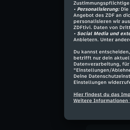
Bildung
M
Zustimmungspflichtige
• Personalisierung:
Die 
Deutsche G
Angebot des ZDF an dic
personalisieren wir au
Löwenzahn
ZDFtivi. Daten von Dri
• Social Media und ext
Anbietern. Unter ander
Bauwagen zu
Du kannst entscheiden,
Herunterlade
betrifft nur dein aktu
3,2 MB (PDF)
Datenverarbeitung, für 
"Einstellungen/Ablehn
Deine Datenschutzeinst
Einstellungen widerruf
Leckeres Bla
Hier findest du das Im
Aus der Folge 
Weitere Informationen 
Herunterlade
126 KB (PDF)