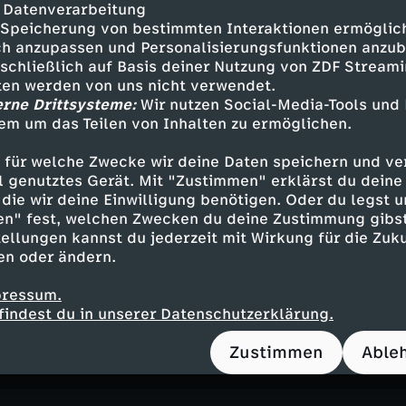
agazin
entspannend
Audiodeskription
Unt
 Datenverarbeitung
Speicherung von bestimmten Interaktionen ermöglicht
ebärdensprache
FSK 0
Löwenzahn mit Fritz
h anzupassen und Personalisierungsfunktionen anzub
sschließlich auf Basis deiner Nutzung von ZDF Stream
tten werden von uns nicht verwendet.
erne Drittsysteme:
Wir nutzen Social-Media-Tools und
em um das Teilen von Inhalten zu ermöglichen.
m Nachbasteln
 für welche Zwecke wir deine Daten speichern und ver
n
ell genutztes Gerät. Mit "Zustimmen" erklärst du dein
die wir deine Einwilligung benötigen. Oder du legst u
en" fest, welchen Zwecken du deine Zustimmung gibst
ellungen kannst du jederzeit mit Wirkung für die Zuku
en oder ändern.
ubeerbrot-Rezept
pressum.
"Brot und Korn"
findest du in unserer Datenschutzerklärung.
n
Zustimmen
Able