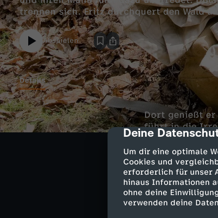
und ihren Mann Andi dazu überredet. Doch
trennen sich. Fritz durchquert den Wald all
Abspielen
Details
Dort genießt er
führt in die Ir
Deine Datenschut
cmp-dialog-des
Wildschweinen u
und findet Suse
Um dir eine optimale W
Cookies und vergleichb
erforderlich für unser
hinaus Informationen a
ohne deine Einwilligung
Ähnliche 
verwenden deine Daten