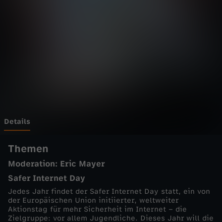
a
z
i
n
-
N
Details
A
Themen
Moderation: Eric Mayer
N
Safer Internet Day
O
Jedes Jahr findet der Safer Internet Day statt, ein von
der Europäischen Union initiierter, weltweiter
Aktionstag für mehr Sicherheit im Internet – die
v
Zielgruppe: vor allem Jugendliche. Dieses Jahr will die