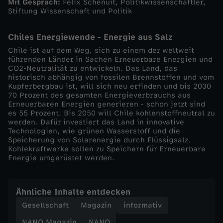
Mit Gespräch:
Felix Schenuit, Politikwissenschaftler,
a
Stiftung Wissenschaft und Politik
r
Chiles Energiewende - Energie aus Salz
Chile ist auf dem Weg, sich zu einem der weltweit
2
führenden Länder in Sachen Erneuerbare Energien und
CO2-Neutralität zu entwickeln. Das Land, das
historisch abhängig von fossilen Brennstoffen und vom
0
Kupferbergbau ist, will sich neu erfinden und bis 2030
70 Prozent des gesamten Energieverbrauchs aus
Erneuerbaren Energien generieren - schon jetzt sind
2
es 55 Prozent. Bis 2050 will Chile kohlenstoffneutral zu
werden. Dafür investiert das Land in innovative
4
Technologien, wie grünen Wasserstoff und die
Speicherung von Solarenergie durch Flüssigsalz.
Kohlekraftwerke sollen zu Speichern für Erneuerbare
:
Energie umgerüstet werden.
S
Ähnliche Inhalte entdecken
a
Gesellschaft
Magazin
informativ
NANO Magazin
NANO