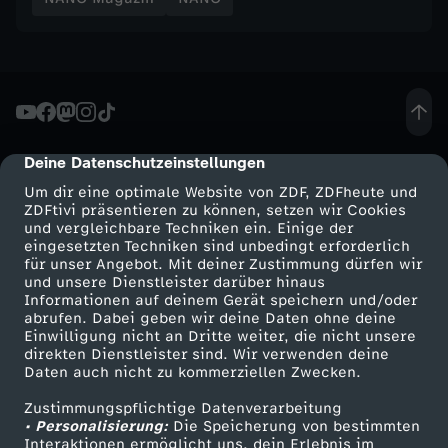
f
e
r
I
Deine Datenschutzeinstellungen
cmp-dialog-description
Um dir eine optimale Website von ZDF, ZDFheute und
n
ZDFtivi präsentieren zu können, setzen wir Cookies
und vergleichbare Techniken ein. Einige der
t
eingesetzten Techniken sind unbedingt erforderlich
für unser Angebot. Mit deiner Zustimmung dürfen wir
Mehr ZDF
Service
und unsere Dienstleister darüber hinaus
e
Informationen auf deinem Gerät speichern und/oder
ZDF-Apps
ZDFmitreden
abrufen. Dabei geben wir deine Daten ohne deine
Einwilligung nicht an Dritte weiter, die nicht unsere
r
Smart TV
Kontakt zum ZDF
direkten Dienstleister sind. Wir verwenden deine
Daten auch nicht zu kommerziellen Zwecken.
ZDFtext
Tickets
n
Zustimmungspflichtige Datenverarbeitung
Livestreams
Zuschauerservice
• Personalisierung:
Die Speicherung von bestimmten
e
Sendungen A-Z
Hilfe
Interaktionen ermöglicht uns, dein Erlebnis im