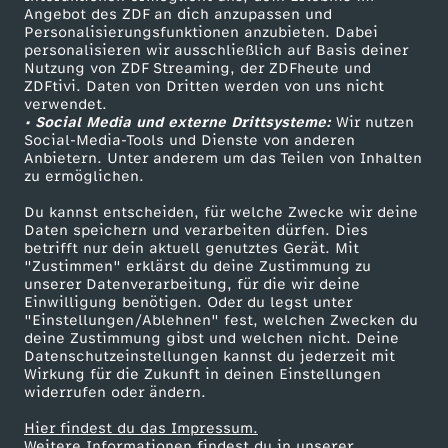
Angebot des ZDF an dich anzupassen und
TV-Programm
Personalisierungsfunktionen anzubieten. Dabei
t
personalisieren wir ausschließlich auf Basis deiner
Nutzung von ZDF Streaming, der ZDFheute und
D
ZDFtivi. Daten von Dritten werden von uns nicht
Das ZDF
verwendet.
• Social Media und externe Drittsysteme:
Wir nutzen
ZDF Unternehmen
a
Social-Media-Tools und Dienste von anderen
Anbietern. Unter anderem um das Teilen von Inhalten
Karriere
zu ermöglichen.
y
Presseportal
Du kannst entscheiden, für welche Zwecke wir deine
ZDF goes Schule
Daten speichern und verarbeiten dürfen. Dies
betrifft nur dein aktuell genutztes Gerät. Mit
Werbefernsehen
"Zustimmen" erklärst du deine Zustimmung zu
unserer Datenverarbeitung, für die wir deine
Mainzelmännchen
Einwilligung benötigen. Oder du legst unter
"Einstellungen/Ablehnen" fest, welchen Zwecken du
deine Zustimmung gibst und welchen nicht. Deine
Datenschutzeinstellungen kannst du jederzeit mit
Wirkung für die Zukunft in deinen Einstellungen
widerrufen oder ändern.
Hier findest du das Impressum.
Partner
Weitere Informationen findest du in unserer