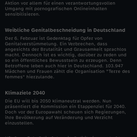
Aktion vor allem für einen verantwortungsvollen
Umgang mit pornografischen Onlineinhalten
o
sensibilisieren.
m
Weibliche Genitalbeschneidung in Deutschland
Der 6. Februar ist Gedenktag für Opfer von
6
Genitalverstümmelung. Ein Verbrechen, dass
angesichts der Brutalität und Grausamkeit sprachlos
.
macht. Dennoch ist es wichtig, darüber zu reden und
so ein öffentliches Bewusstsein zu erzeugen. Denn
Betroffene leben auch hier in Deutschland. 103.947
F
Mädchen und Frauen zählt die Organisation "Terre des
femmes“ hierzulande.
e
Klimaziele 2040
b
Die EU will bis 2050 klimaneutral werden. Nun
präsentiert die Kommission ein Etappenziel für 2040.
Doch vor der Europawahl scheuen sich Regierungen,
r
ihre Bevölkerung auf Veränderung und Verzicht
einzustellen.
u