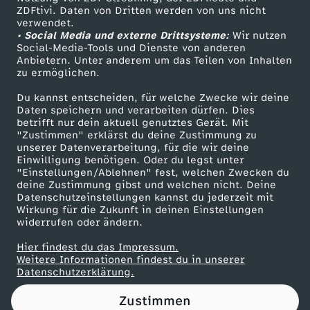
ZDFtivi. Daten von Dritten werden von uns nicht
e
Das ZDF
verwendet.
• Social Media und externe Drittsysteme:
Wir nutzen
ZDF Unternehmen
l
Social-Media-Tools und Dienste von anderen
Anbietern. Unter anderem um das Teilen von Inhalten
Karriere
zu ermöglichen.
d
Presseportal
Du kannst entscheiden, für welche Zwecke wir deine
ZDF goes Schule
Daten speichern und verarbeiten dürfen. Dies
s
betrifft nur dein aktuell genutztes Gerät. Mit
Werbefernsehen
"Zustimmen" erklärst du deine Zustimmung zu
t
unserer Datenverarbeitung, für die wir deine
Mainzelmännchen
Einwilligung benötigen. Oder du legst unter
"Einstellungen/Ablehnen" fest, welchen Zwecken du
o
deine Zustimmung gibst und welchen nicht. Deine
Datenschutzeinstellungen kannst du jederzeit mit
Wirkung für die Zukunft in deinen Einstellungen
p
widerrufen oder ändern.
p
Hier findest du das Impressum.
Partner
Weitere Informationen findest du in unserer
Datenschutzerklärung.
f
Zustimmen