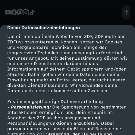
t
-
Deine Datenschutzeinstellungen
cmp-dialog-description
Um dir eine optimale Website von ZDF, ZDFheute und
B
ZDFtivi präsentieren zu können, setzen wir Cookies
und vergleichbare Techniken ein. Einige der
eingesetzten Techniken sind unbedingt erforderlich
ü
für unser Angebot. Mit deiner Zustimmung dürfen wir
Mehr ZDF
Service
und unsere Dienstleister darüber hinaus
r
Informationen auf deinem Gerät speichern und/oder
ZDF-Apps
ZDFmitreden
abrufen. Dabei geben wir deine Daten ohne deine
Einwilligung nicht an Dritte weiter, die nicht unsere
g
Smart TV
Kontakt zum ZDF
direkten Dienstleister sind. Wir verwenden deine
Daten auch nicht zu kommerziellen Zwecken.
ZDFtext
Tickets
e
Zustimmungspflichtige Datenverarbeitung
Livestreams
Zuschauerservice
• Personalisierung:
Die Speicherung von bestimmten
r
Sendungen A-Z
Hilfe
Interaktionen ermöglicht uns, dein Erlebnis im
Angebot des ZDF an dich anzupassen und
TV-Programm
Personalisierungsfunktionen anzubieten. Dabei
g
personalisieren wir ausschließlich auf Basis deiner
Nutzung von ZDF Streaming, der ZDFheute und