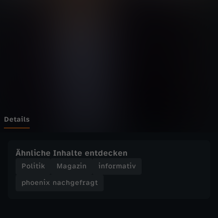
n
a
c
h
g
e
Details
f
Ähnliche Inhalte entdecken
r
Politik
Magazin
informativ
phoenix nachgefragt
a
g