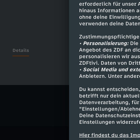
erforderlich für unser
hinaus Informationen a
ohne deine Einwilligung
verwenden deine Daten
Zustimmungspflichtige
• Personalisierung:
Die 
Angebot des ZDF an dic
Details
personalisieren wir au
ZDFtivi. Daten von Dri
• Social Media und ext
Anbietern. Unter ander
Ähnliche 
Du kannst entscheiden,
Politik
Ma
betrifft nur dein aktu
Datenverarbeitung, für 
"Einstellungen/Ablehn
Deine Datenschutzeinst
Einstellungen widerruf
Hier findest du das Im