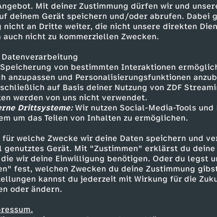
 Angebot. Mit deiner Zustimmung dürfen wir und unser
uf deinem Gerät speichern und/oder abrufen. Dabei 
 nicht an Dritte weiter, die nicht unsere direkten Dien
 auch nicht zu kommerziellen Zwecken.
 Datenverarbeitung
Speicherung von bestimmten Interaktionen ermöglicht
h anzupassen und Personalisierungsfunktionen anzub
sschließlich auf Basis deiner Nutzung von ZDF Stream
tten werden von uns nicht verwendet.
erne Drittsysteme:
Wir nutzen Social-Media-Tools und
em um das Teilen von Inhalten zu ermöglichen.
Inhalte entdecken
 für welche Zwecke wir deine Daten speichern und ver
gazin
informativ
phoenix nachgefragt
ell genutztes Gerät. Mit "Zustimmen" erklärst du dein
die wir deine Einwilligung benötigen. Oder du legst u
en" fest, welchen Zwecken du deine Zustimmung gibst
ellungen kannst du jederzeit mit Wirkung für die Zuku
en oder ändern.
pressum.