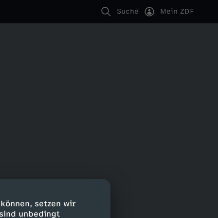
Suche
Mein ZDF
 können, setzen wir
 sind unbedingt