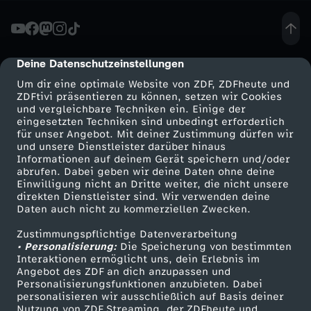
ä
c
Deine Datenschutzeinstellungen
cmp-dialog-description
Um dir eine optimale Website von ZDF, ZDFheute und
h
ZDFtivi präsentieren zu können, setzen wir Cookies
und vergleichbare Techniken ein. Einige der
eingesetzten Techniken sind unbedingt erforderlich
-
für unser Angebot. Mit deiner Zustimmung dürfen wir
Mehr ZDF
Service
und unsere Dienstleister darüber hinaus
U
Informationen auf deinem Gerät speichern und/oder
ZDF-Apps
ZDFmitreden
abrufen. Dabei geben wir deine Daten ohne deine
Einwilligung nicht an Dritte weiter, die nicht unsere
S
Smart TV
Kontakt zum ZDF
direkten Dienstleister sind. Wir verwenden deine
Daten auch nicht zu kommerziellen Zwecken.
ZDFtext
Tickets
-
Zustimmungspflichtige Datenverarbeitung
Livestreams
Zuschauerservice
• Personalisierung:
Die Speicherung von bestimmten
Z
Sendungen A-Z
Hilfe
Interaktionen ermöglicht uns, dein Erlebnis im
Angebot des ZDF an dich anzupassen und
TV-Programm
Personalisierungsfunktionen anzubieten. Dabei
o
personalisieren wir ausschließlich auf Basis deiner
Nutzung von ZDF Streaming, der ZDFheute und