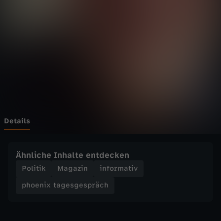
t
a
g
e
s
g
Details
e
Ähnliche Inhalte entdecken
s
Politik
Magazin
informativ
phoenix tagesgespräch
p
r