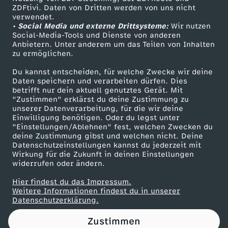
ZDFtivi. Daten von Dritten werden von uns nicht
l
Das ZDF
verwendet.
• Social Media und externe Drittsysteme:
Wir nutzen
ZDF Unternehmen
l
Social-Media-Tools und Dienste von anderen
Anbietern. Unter anderem um das Teilen von Inhalten
Karriere
zu ermöglichen.
s
Presseportal
Du kannst entscheiden, für welche Zwecke wir deine
ZDF goes Schule
Daten speichern und verarbeiten dürfen. Dies
t
betrifft nur dein aktuell genutztes Gerät. Mit
Werbefernsehen
"Zustimmen" erklärst du deine Zustimmung zu
r
unserer Datenverarbeitung, für die wir deine
Mainzelmännchen
Einwilligung benötigen. Oder du legst unter
"Einstellungen/Ablehnen" fest, welchen Zwecken du
e
deine Zustimmung gibst und welchen nicht. Deine
Datenschutzeinstellungen kannst du jederzeit mit
Wirkung für die Zukunft in deinen Einstellungen
i
widerrufen oder ändern.
t
Hier findest du das Impressum.
Partner
Weitere Informationen findest du in unserer
Datenschutzerklärung.
:
Zustimmen