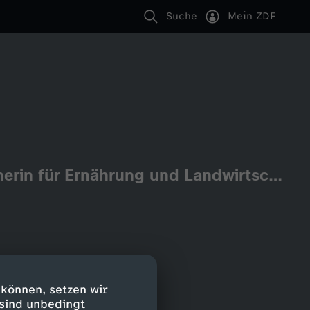
Suche
Mein ZDF
AfD-Verbotsantrag: Schaltgespräch mit Renate Künast (B'90/GRÜNE, Sprecherin für Ernährung und Landwirtschaft)
 können, setzen wir
 sind unbedingt