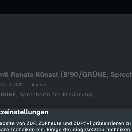
14.11.2024
phoenix
GRÜNE, Sprecherin für Ernährung
zeinstellungen
cription
ebsite von ZDF, ZDFheute und ZDFtivi präsentieren zu
are Techniken ein. Einige der eingesetzten Techniken