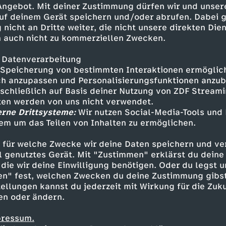
 Angebot. Mit deiner Zustimmung dürfen wir und unser
uf deinem Gerät speichern und/oder abrufen. Dabei 
 nicht an Dritte weiter, die nicht unsere direkten Dien
 auch nicht zu kommerziellen Zwecken.
 Datenverarbeitung
Speicherung von bestimmten Interaktionen ermöglicht
h anzupassen und Personalisierungsfunktionen anzub
sschließlich auf Basis deiner Nutzung von ZDF Stream
tten werden von uns nicht verwendet.
erne Drittsysteme:
Wir nutzen Social-Media-Tools und
em um das Teilen von Inhalten zu ermöglichen.
Inhalte entdecken
 für welche Zwecke wir deine Daten speichern und ver
n
Magazin
aufschlussreich
phoenix der ta
ell genutztes Gerät. Mit "Zustimmen" erklärst du dein
die wir deine Einwilligung benötigen. Oder du legst u
en" fest, welchen Zwecken du deine Zustimmung gibst
ellungen kannst du jederzeit mit Wirkung für die Zuku
en oder ändern.
pressum.