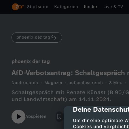
Startseite
Kategorien
Kinder
Live & TV
phoenix der tag
phoenix der tag
Nachrichten
Magazin
aufschlussreich
8 Min.
Schaltgespräch mit Renate Künast (B'90/
und Landwirtschaft) am 14.11.2024.
Deine Datenschut
cmp-dialog-des
Abspielen
Um dir eine optimale W
Cookies und vergleichb