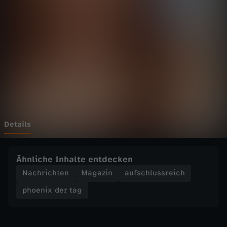
d
Wechseln zu: ZDFheute
e
r
t
a
g
Details
-
Ähnliche Inhalte entdecken
A
Nachrichten
Magazin
aufschlussreich
phoenix der tag
f
g