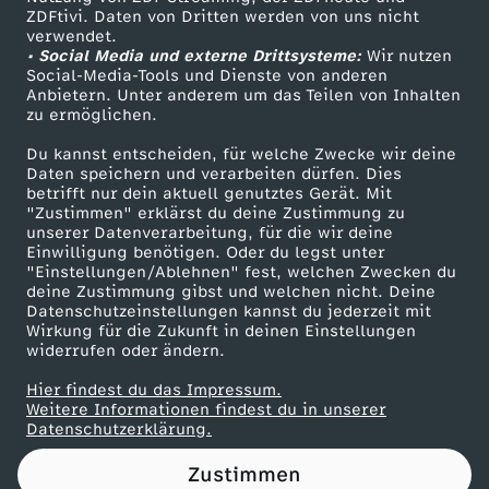
ZDFtivi. Daten von Dritten werden von uns nicht
"
Das ZDF
verwendet.
• Social Media und externe Drittsysteme:
Wir nutzen
ZDF Unternehmen
S
Social-Media-Tools und Dienste von anderen
Anbietern. Unter anderem um das Teilen von Inhalten
Karriere
zu ermöglichen.
c
Presseportal
Du kannst entscheiden, für welche Zwecke wir deine
ZDF goes Schule
Daten speichern und verarbeiten dürfen. Dies
h
betrifft nur dein aktuell genutztes Gerät. Mit
Werbefernsehen
"Zustimmen" erklärst du deine Zustimmung zu
l
unserer Datenverarbeitung, für die wir deine
Mainzelmännchen
Einwilligung benötigen. Oder du legst unter
"Einstellungen/Ablehnen" fest, welchen Zwecken du
e
deine Zustimmung gibst und welchen nicht. Deine
Datenschutzeinstellungen kannst du jederzeit mit
Wirkung für die Zukunft in deinen Einstellungen
c
widerrufen oder ändern.
h
Hier findest du das Impressum.
Partner
Weitere Informationen findest du in unserer
Datenschutzerklärung.
t
Zustimmen