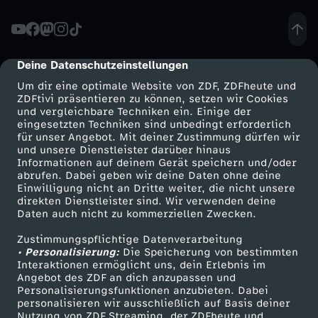
h
a
Deine Datenschutzeinstellungen
cmp-dialog-description
Um dir eine optimale Website von ZDF, ZDFheute und
n
ZDFtivi präsentieren zu können, setzen wir Cookies
und vergleichbare Techniken ein. Einige der
eingesetzten Techniken sind unbedingt erforderlich
i
für unser Angebot. Mit deiner Zustimmung dürfen wir
Mehr ZDF
Service
und unsere Dienstleister darüber hinaus
s
Informationen auf deinem Gerät speichern und/oder
ZDF-Apps
ZDFmitreden
abrufen. Dabei geben wir deine Daten ohne deine
Einwilligung nicht an Dritte weiter, die nicht unsere
t
Smart TV
Kontakt zum ZDF
direkten Dienstleister sind. Wir verwenden deine
Daten auch nicht zu kommerziellen Zwecken.
ZDFtext
Tickets
a
Zustimmungspflichtige Datenverarbeitung
Livestreams
Zuschauerservice
• Personalisierung:
Die Speicherung von bestimmten
n
Sendungen A-Z
Hilfe
Interaktionen ermöglicht uns, dein Erlebnis im
Angebot des ZDF an dich anzupassen und
TV-Programm
Personalisierungsfunktionen anzubieten. Dabei
:
personalisieren wir ausschließlich auf Basis deiner
Nutzung von ZDF Streaming, der ZDFheute und