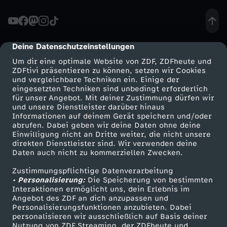
ü
n
Deine Datenschutzeinstellungen
cmp-dialog-description
Um dir eine optimale Website von ZDF, ZDFheute und
a
ZDFtivi präsentieren zu können, setzen wir Cookies
und vergleichbare Techniken ein. Einige der
eingesetzten Techniken sind unbedingt erforderlich
c
für unser Angebot. Mit deiner Zustimmung dürfen wir
Mehr ZDF
Service
und unsere Dienstleister darüber hinaus
h
Informationen auf deinem Gerät speichern und/oder
ZDF-Apps
ZDFmitreden
abrufen. Dabei geben wir deine Daten ohne deine
Einwilligung nicht an Dritte weiter, die nicht unsere
d
Smart TV
Kontakt zum ZDF
direkten Dienstleister sind. Wir verwenden deine
Daten auch nicht zu kommerziellen Zwecken.
ZDFtext
Tickets
e
Zustimmungspflichtige Datenverarbeitung
Livestreams
Zuschauerservice
• Personalisierung:
Die Speicherung von bestimmten
r
Sendungen A-Z
Hilfe
Interaktionen ermöglicht uns, dein Erlebnis im
Angebot des ZDF an dich anzupassen und
TV-Programm
Personalisierungsfunktionen anzubieten. Dabei
W
personalisieren wir ausschließlich auf Basis deiner
Nutzung von ZDF Streaming, der ZDFheute und