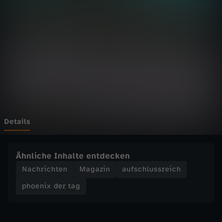
d
e
r
t
a
g
Details
-
Ähnliche Inhalte entdecken
B
Nachrichten
Magazin
aufschlussreich
phoenix der tag
a
W