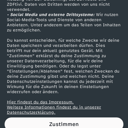
ZDFtivi. Daten von Dritten werden von uns nicht
a
Das ZDF
verwendet.
• Social Media und externe Drittsysteme:
Wir nutzen
ZDF Unternehmen
h
Social-Media-Tools und Dienste von anderen
Anbietern. Unter anderem um das Teilen von Inhalten
Karriere
zu ermöglichen.
l
Presseportal
Du kannst entscheiden, für welche Zwecke wir deine
ZDF goes Schule
Daten speichern und verarbeiten dürfen. Dies
:
betrifft nur dein aktuell genutztes Gerät. Mit
Werbefernsehen
"Zustimmen" erklärst du deine Zustimmung zu
p
unserer Datenverarbeitung, für die wir deine
Mainzelmännchen
Einwilligung benötigen. Oder du legst unter
"Einstellungen/Ablehnen" fest, welchen Zwecken du
h
deine Zustimmung gibst und welchen nicht. Deine
Datenschutzeinstellungen kannst du jederzeit mit
Wirkung für die Zukunft in deinen Einstellungen
o
widerrufen oder ändern.
e
Hier findest du das Impressum.
Partner
Weitere Informationen findest du in unserer
Datenschutzerklärung.
n
Zustimmen