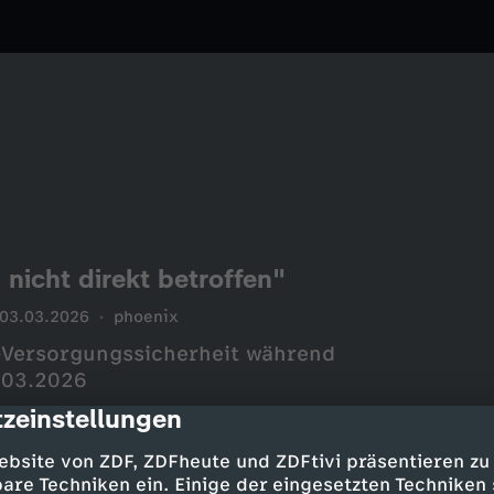
nicht direkt betroffen"
03.03.2026
phoenix
-Versorgungssicherheit während
.03.2026
zeinstellungen
cription
ebsite von ZDF, ZDFheute und ZDFtivi präsentieren zu
are Techniken ein. Einige der eingesetzten Techniken