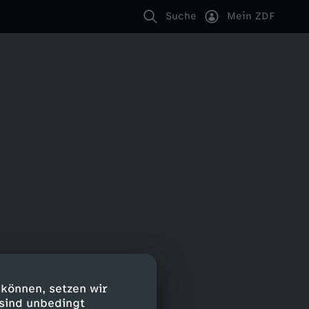
Suche
Mein ZDF
 können, setzen wir
 sind unbedingt