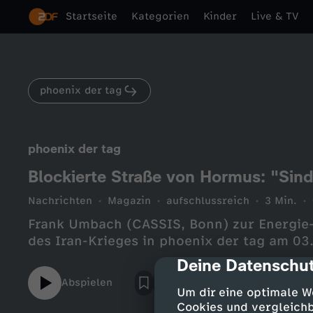
Startseite
Kategorien
Kinder
Live & TV
phoenix der tag
phoenix der tag
Blockierte Straße von Hormus: "Sind 
Nachrichten
Magazin
aufschlussreich
3 Min.
Frank Umbach (CASSIS, Bonn) zur Energie
des Iran-Krieges in phoenix der tag am 03
Deine Datenschut
cmp-dialog-des
Abspielen
Um dir eine optimale W
Cookies und vergleichb