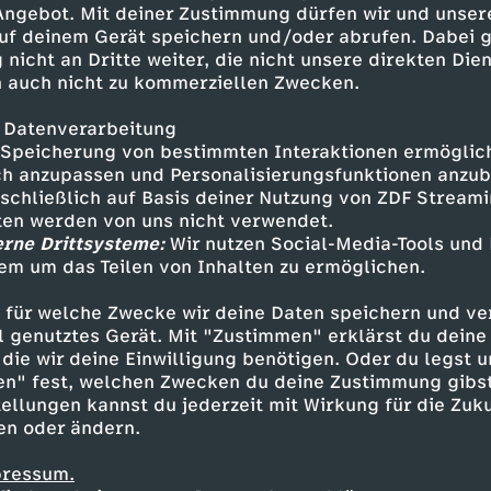
 Angebot. Mit deiner Zustimmung dürfen wir und unser
uf deinem Gerät speichern und/oder abrufen. Dabei 
 nicht an Dritte weiter, die nicht unsere direkten Dien
 auch nicht zu kommerziellen Zwecken.
 Datenverarbeitung
Speicherung von bestimmten Interaktionen ermöglicht
h anzupassen und Personalisierungsfunktionen anzub
sschließlich auf Basis deiner Nutzung von ZDF Stream
tten werden von uns nicht verwendet.
erne Drittsysteme:
Wir nutzen Social-Media-Tools und
em um das Teilen von Inhalten zu ermöglichen.
Inhalte entdecken
 für welche Zwecke wir deine Daten speichern und ver
n
Magazin
aufschlussreich
phoenix der ta
ell genutztes Gerät. Mit "Zustimmen" erklärst du dein
die wir deine Einwilligung benötigen. Oder du legst u
en" fest, welchen Zwecken du deine Zustimmung gibst
ellungen kannst du jederzeit mit Wirkung für die Zuku
en oder ändern.
pressum.