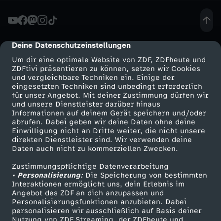
n
a
Deine Datenschutzeinstellungen
cmp-dialog-description
Um dir eine optimale Website von ZDF, ZDFheute und
-
ZDFtivi präsentieren zu können, setzen wir Cookies
und vergleichbare Techniken ein. Einige der
eingesetzten Techniken sind unbedingt erforderlich
B
für unser Angebot. Mit deiner Zustimmung dürfen wir
Mehr ZDF
Service
und unsere Dienstleister darüber hinaus
e
Informationen auf deinem Gerät speichern und/oder
ZDF-Apps
ZDFmitreden
abrufen. Dabei geben wir deine Daten ohne deine
Einwilligung nicht an Dritte weiter, die nicht unsere
s
Smart TV
Kontakt zum ZDF
direkten Dienstleister sind. Wir verwenden deine
Daten auch nicht zu kommerziellen Zwecken.
ZDFtext
Tickets
u
Zustimmungspflichtige Datenverarbeitung
Livestreams
Zuschauerservice
• Personalisierung:
Die Speicherung von bestimmten
c
Sendungen A-Z
Hilfe
Interaktionen ermöglicht uns, dein Erlebnis im
Angebot des ZDF an dich anzupassen und
TV-Programm
Personalisierungsfunktionen anzubieten. Dabei
h
personalisieren wir ausschließlich auf Basis deiner
Nutzung von ZDF Streaming, der ZDFheute und