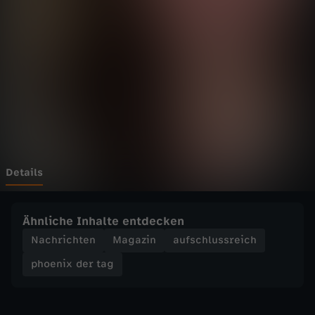
d
e
r
t
a
g
Details
-
Ähnliche Inhalte entdecken
C
Nachrichten
Magazin
aufschlussreich
phoenix der tag
h
i