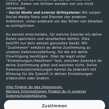
ZDFtivi. Daten von Dritten werden von uns nicht
d
Das ZDF
verwendet.
• Social Media und externe Drittsysteme:
Wir nutzen
ZDF Unternehmen
e
Social-Media-Tools und Dienste von anderen
Anbietern. Unter anderem um das Teilen von Inhalten
Karriere
zu ermöglichen.
s
Presseportal
Du kannst entscheiden, für welche Zwecke wir deine
ZDF goes Schule
Daten speichern und verarbeiten dürfen. Dies
K
betrifft nur dein aktuell genutztes Gerät. Mit
Werbefernsehen
"Zustimmen" erklärst du deine Zustimmung zu
a
unserer Datenverarbeitung, für die wir deine
Mainzelmännchen
Einwilligung benötigen. Oder du legst unter
"Einstellungen/Ablehnen" fest, welchen Zwecken du
n
deine Zustimmung gibst und welchen nicht. Deine
Datenschutzeinstellungen kannst du jederzeit mit
Wirkung für die Zukunft in deinen Einstellungen
z
widerrufen oder ändern.
l
Hier findest du das Impressum.
Partner
Weitere Informationen findest du in unserer
Datenschutzerklärung.
e
Zustimmen