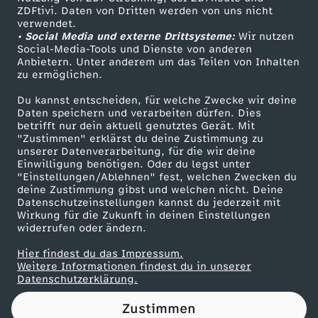
ZDFtivi. Daten von Dritten werden von uns nicht
g
Das ZDF
verwendet.
• Social Media und externe Drittsysteme:
Wir nutzen
ZDF Unternehmen
:
Social-Media-Tools und Dienste von anderen
Anbietern. Unter anderem um das Teilen von Inhalten
Karriere
zu ermöglichen.
"
Presseportal
Du kannst entscheiden, für welche Zwecke wir deine
ZDF goes Schule
Daten speichern und verarbeiten dürfen. Dies
E
betrifft nur dein aktuell genutztes Gerät. Mit
Werbefernsehen
"Zustimmen" erklärst du deine Zustimmung zu
s
unserer Datenverarbeitung, für die wir deine
Mainzelmännchen
Einwilligung benötigen. Oder du legst unter
"Einstellungen/Ablehnen" fest, welchen Zwecken du
g
deine Zustimmung gibst und welchen nicht. Deine
Datenschutzeinstellungen kannst du jederzeit mit
Wirkung für die Zukunft in deinen Einstellungen
a
widerrufen oder ändern.
b
Hier findest du das Impressum.
Partner
Weitere Informationen findest du in unserer
Datenschutzerklärung.
s
Zustimmen