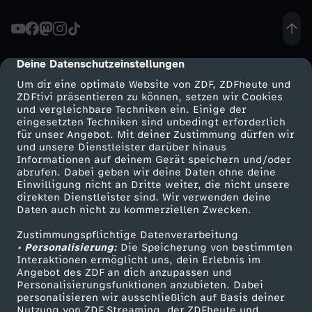
-
P
Deine Datenschutzeinstellungen
cmp-dialog-description
Um dir eine optimale Website von ZDF, ZDFheute und
a
ZDFtivi präsentieren zu können, setzen wir Cookies
und vergleichbare Techniken ein. Einige der
eingesetzten Techniken sind unbedingt erforderlich
r
für unser Angebot. Mit deiner Zustimmung dürfen wir
Mehr ZDF
Service
und unsere Dienstleister darüber hinaus
t
Informationen auf deinem Gerät speichern und/oder
ZDF-Apps
ZDFmitreden
abrufen. Dabei geben wir deine Daten ohne deine
Einwilligung nicht an Dritte weiter, die nicht unsere
e
Smart TV
Kontakt zum ZDF
direkten Dienstleister sind. Wir verwenden deine
Daten auch nicht zu kommerziellen Zwecken.
ZDFtext
Tickets
i
Zustimmungspflichtige Datenverarbeitung
Livestreams
Zuschauerservice
• Personalisierung:
Die Speicherung von bestimmten
t
Sendungen A-Z
Hilfe
Interaktionen ermöglicht uns, dein Erlebnis im
Angebot des ZDF an dich anzupassen und
TV-Programm
Personalisierungsfunktionen anzubieten. Dabei
a
personalisieren wir ausschließlich auf Basis deiner
Nutzung von ZDF Streaming, der ZDFheute und