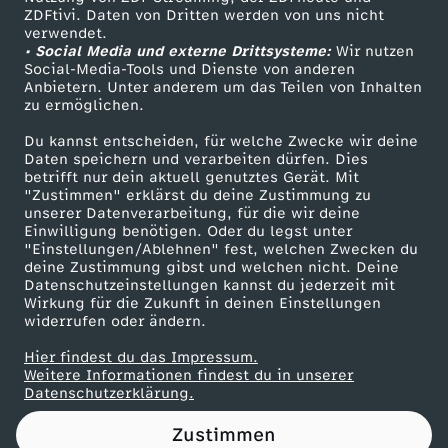
ZDFtivi. Daten von Dritten werden von uns nicht
A
Das ZDF
verwendet.
• Social Media und externe Drittsysteme:
Wir nutzen
ZDF Unternehmen
n
Social-Media-Tools und Dienste von anderen
Anbietern. Unter anderem um das Teilen von Inhalten
Karriere
zu ermöglichen.
k
Presseportal
Du kannst entscheiden, für welche Zwecke wir deine
ZDF goes Schule
Daten speichern und verarbeiten dürfen. Dies
a
betrifft nur dein aktuell genutztes Gerät. Mit
Werbefernsehen
"Zustimmen" erklärst du deine Zustimmung zu
r
unserer Datenverarbeitung, für die wir deine
Mainzelmännchen
Einwilligung benötigen. Oder du legst unter
"Einstellungen/Ablehnen" fest, welchen Zwecken du
a
deine Zustimmung gibst und welchen nicht. Deine
Datenschutzeinstellungen kannst du jederzeit mit
Wirkung für die Zukunft in deinen Einstellungen
'
widerrufen oder ändern.
:
Hier findest du das Impressum.
Partner
Weitere Informationen findest du in unserer
Datenschutzerklärung.
"
Zustimmen