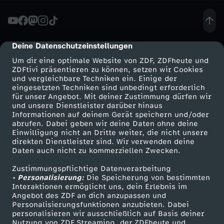
'
G
Deine Datenschutzeinstellungen
cmp-dialog-description
Um dir eine optimale Website von ZDF, ZDFheute und
e
ZDFtivi präsentieren zu können, setzen wir Cookies
und vergleichbare Techniken ein. Einige der
eingesetzten Techniken sind unbedingt erforderlich
i
für unser Angebot. Mit deiner Zustimmung dürfen wir
Mehr ZDF
Service
und unsere Dienstleister darüber hinaus
s
Informationen auf deinem Gerät speichern und/oder
ZDF-Apps
ZDFmitreden
abrufen. Dabei geben wir deine Daten ohne deine
Einwilligung nicht an Dritte weiter, die nicht unsere
t
Smart TV
Kontakt zum ZDF
direkten Dienstleister sind. Wir verwenden deine
Daten auch nicht zu kommerziellen Zwecken.
ZDFtext
Tickets
v
Zustimmungspflichtige Datenverarbeitung
Livestreams
Zuschauerservice
• Personalisierung:
Die Speicherung von bestimmten
o
Sendungen A-Z
Hilfe
Interaktionen ermöglicht uns, dein Erlebnis im
Angebot des ZDF an dich anzupassen und
TV-Programm
Personalisierungsfunktionen anzubieten. Dabei
n
personalisieren wir ausschließlich auf Basis deiner
Nutzung von ZDF Streaming, der ZDFheute und