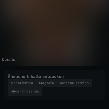
d
e
r
t
a
g
Details
-
Ähnliche Inhalte entdecken
D
Nachrichten
Magazin
aufschlussreich
phoenix der tag
r
i