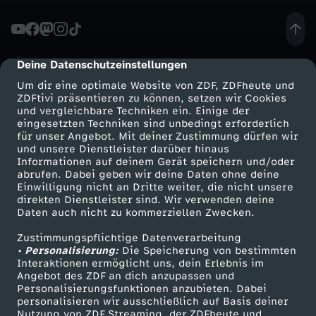
e
s
Deine Datenschutzeinstellungen
cmp-dialog-description
Um dir eine optimale Website von ZDF, ZDFheute und
:
ZDFtivi präsentieren zu können, setzen wir Cookies
und vergleichbare Techniken ein. Einige der
eingesetzten Techniken sind unbedingt erforderlich
K
für unser Angebot. Mit deiner Zustimmung dürfen wir
Mehr ZDF
Service
und unsere Dienstleister darüber hinaus
o
Informationen auf deinem Gerät speichern und/oder
ZDF-Apps
ZDFmitreden
abrufen. Dabei geben wir deine Daten ohne deine
Einwilligung nicht an Dritte weiter, die nicht unsere
m
Smart TV
Kontakt zum ZDF
direkten Dienstleister sind. Wir verwenden deine
Daten auch nicht zu kommerziellen Zwecken.
ZDFtext
Tickets
m
Zustimmungspflichtige Datenverarbeitung
Livestreams
Zuschauerservice
• Personalisierung:
Die Speicherung von bestimmten
u
Sendungen A-Z
Hilfe
Interaktionen ermöglicht uns, dein Erlebnis im
Angebot des ZDF an dich anzupassen und
TV-Programm
Personalisierungsfunktionen anzubieten. Dabei
n
personalisieren wir ausschließlich auf Basis deiner
Nutzung von ZDF Streaming, der ZDFheute und