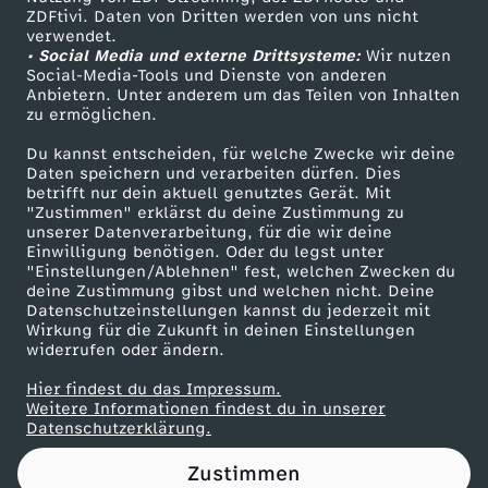
ZDFtivi. Daten von Dritten werden von uns nicht
e
Das ZDF
verwendet.
• Social Media und externe Drittsysteme:
Wir nutzen
ZDF Unternehmen
n
Social-Media-Tools und Dienste von anderen
Anbietern. Unter anderem um das Teilen von Inhalten
Karriere
zu ermöglichen.
s
Presseportal
Du kannst entscheiden, für welche Zwecke wir deine
ZDF goes Schule
Daten speichern und verarbeiten dürfen. Dies
i
betrifft nur dein aktuell genutztes Gerät. Mit
Werbefernsehen
"Zustimmen" erklärst du deine Zustimmung zu
n
unserer Datenverarbeitung, für die wir deine
Mainzelmännchen
Einwilligung benötigen. Oder du legst unter
"Einstellungen/Ablehnen" fest, welchen Zwecken du
d
deine Zustimmung gibst und welchen nicht. Deine
Datenschutzeinstellungen kannst du jederzeit mit
Wirkung für die Zukunft in deinen Einstellungen
s
widerrufen oder ändern.
t
Hier findest du das Impressum.
Partner
Weitere Informationen findest du in unserer
Datenschutzerklärung.
r
Zustimmen