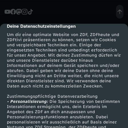
-
S
Deine Datenschutzeinstellungen
cmp-dialog-description
Um dir eine optimale Website von ZDF, ZDFheute und
p
ZDFtivi präsentieren zu können, setzen wir Cookies
und vergleichbare Techniken ein. Einige der
eingesetzten Techniken sind unbedingt erforderlich
i
für unser Angebot. Mit deiner Zustimmung dürfen wir
Mehr ZDF
Service
und unsere Dienstleister darüber hinaus
t
Informationen auf deinem Gerät speichern und/oder
ZDF-Apps
ZDFmitreden
abrufen. Dabei geben wir deine Daten ohne deine
Einwilligung nicht an Dritte weiter, die nicht unsere
z
Smart TV
Kontakt zum ZDF
direkten Dienstleister sind. Wir verwenden deine
Daten auch nicht zu kommerziellen Zwecken.
ZDFtext
Tickets
e
Zustimmungspflichtige Datenverarbeitung
Livestreams
Zuschauerservice
• Personalisierung:
Die Speicherung von bestimmten
n
Sendungen A-Z
Hilfe
Interaktionen ermöglicht uns, dein Erlebnis im
Angebot des ZDF an dich anzupassen und
TV-Programm
Personalisierungsfunktionen anzubieten. Dabei
k
personalisieren wir ausschließlich auf Basis deiner
Nutzung von ZDF Streaming, der ZDFheute und