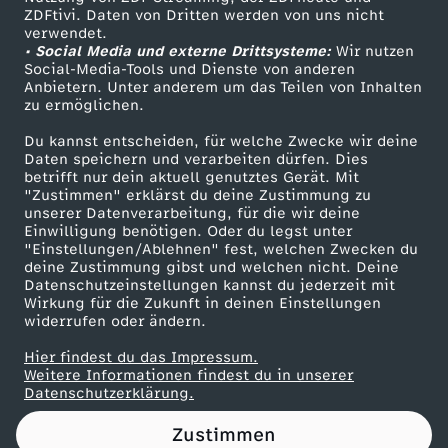
ZDFtivi. Daten von Dritten werden von uns nicht
a
Das ZDF
verwendet.
• Social Media und externe Drittsysteme:
Wir nutzen
ZDF Unternehmen
n
Social-Media-Tools und Dienste von anderen
Anbietern. Unter anderem um das Teilen von Inhalten
Karriere
zu ermöglichen.
d
Presseportal
Du kannst entscheiden, für welche Zwecke wir deine
ZDF goes Schule
Daten speichern und verarbeiten dürfen. Dies
i
betrifft nur dein aktuell genutztes Gerät. Mit
Werbefernsehen
"Zustimmen" erklärst du deine Zustimmung zu
d
unserer Datenverarbeitung, für die wir deine
Mainzelmännchen
Einwilligung benötigen. Oder du legst unter
"Einstellungen/Ablehnen" fest, welchen Zwecken du
a
deine Zustimmung gibst und welchen nicht. Deine
Datenschutzeinstellungen kannst du jederzeit mit
Wirkung für die Zukunft in deinen Einstellungen
t
widerrufen oder ändern.
f
Hier findest du das Impressum.
Partner
Weitere Informationen findest du in unserer
Datenschutzerklärung.
ü
Zustimmen