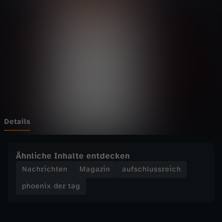
d
e
r
t
a
g
Details
-
Ähnliche Inhalte entdecken
F
Nachrichten
Magazin
aufschlussreich
phoenix der tag
D
P