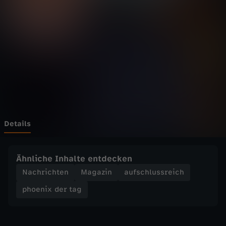
d
e
r
t
a
g
Details
-
Ähnliche Inhalte entdecken
F
Nachrichten
Magazin
aufschlussreich
phoenix der tag
r
i