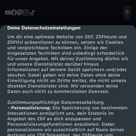
e
d
Deine Datenschutzeinstellungen
cmp-dialog-description
Um dir eine optimale Website von ZDF, ZDFheute und
e
ZDFtivi präsentieren zu können, setzen wir Cookies
und vergleichbare Techniken ein. Einige der
eingesetzten Techniken sind unbedingt erforderlich
n
für unser Angebot. Mit deiner Zustimmung dürfen wir
Mehr ZDF
Service
und unsere Dienstleister darüber hinaus
s
Informationen auf deinem Gerät speichern und/oder
ZDF-Apps
ZDFmitreden
abrufen. Dabei geben wir deine Daten ohne deine
Einwilligung nicht an Dritte weiter, die nicht unsere
v
Smart TV
Kontakt zum ZDF
direkten Dienstleister sind. Wir verwenden deine
Daten auch nicht zu kommerziellen Zwecken.
ZDFtext
Tickets
e
Zustimmungspflichtige Datenverarbeitung
Livestreams
Zuschauerservice
• Personalisierung:
Die Speicherung von bestimmten
r
Sendungen A-Z
Hilfe
Interaktionen ermöglicht uns, dein Erlebnis im
Angebot des ZDF an dich anzupassen und
TV-Programm
Personalisierungsfunktionen anzubieten. Dabei
h
personalisieren wir ausschließlich auf Basis deiner
Nutzung von ZDF Streaming, der ZDFheute und