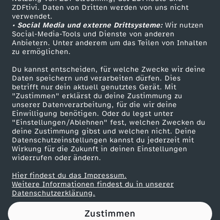
ZDFtivi. Daten von Dritten werden von uns nicht
a
Das ZDF
verwendet.
• Social Media und externe Drittsysteme:
Wir nutzen
ZDF Unternehmen
n
Social-Media-Tools und Dienste von anderen
Anbietern. Unter anderem um das Teilen von Inhalten
Karriere
zu ermöglichen.
d
Presseportal
Du kannst entscheiden, für welche Zwecke wir deine
ZDF goes Schule
Daten speichern und verarbeiten dürfen. Dies
l
betrifft nur dein aktuell genutztes Gerät. Mit
Werbefernsehen
"Zustimmen" erklärst du deine Zustimmung zu
u
unserer Datenverarbeitung, für die wir deine
Mainzelmännchen
Einwilligung benötigen. Oder du legst unter
"Einstellungen/Ablehnen" fest, welchen Zwecken du
n
deine Zustimmung gibst und welchen nicht. Deine
Datenschutzeinstellungen kannst du jederzeit mit
Wirkung für die Zukunft in deinen Einstellungen
g
widerrufen oder ändern.
e
Hier findest du das Impressum.
Partner
Weitere Informationen findest du in unserer
Datenschutzerklärung.
n
Zustimmen