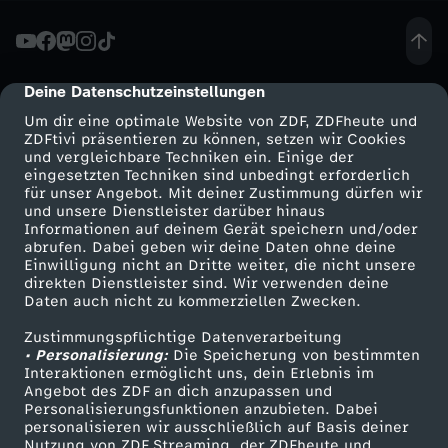
r
o
Deine Datenschutzeinstellungen
cmp-dialog-description
Um dir eine optimale Website von ZDF, ZDFheute und
c
ZDFtivi präsentieren zu können, setzen wir Cookies
und vergleichbare Techniken ein. Einige der
eingesetzten Techniken sind unbedingt erforderlich
h
für unser Angebot. Mit deiner Zustimmung dürfen wir
Mehr ZDF
Service
und unsere Dienstleister darüber hinaus
e
Informationen auf deinem Gerät speichern und/oder
ZDF-Apps
ZDFmitreden
abrufen. Dabei geben wir deine Daten ohne deine
Einwilligung nicht an Dritte weiter, die nicht unsere
n
Smart TV
Kontakt zum ZDF
direkten Dienstleister sind. Wir verwenden deine
Daten auch nicht zu kommerziellen Zwecken.
ZDFtext
Tickets
e
Zustimmungspflichtige Datenverarbeitung
Livestreams
Zuschauerservice
• Personalisierung:
Die Speicherung von bestimmten
W
Sendungen A-Z
Hilfe
Interaktionen ermöglicht uns, dein Erlebnis im
Angebot des ZDF an dich anzupassen und
TV-Programm
Personalisierungsfunktionen anzubieten. Dabei
a
personalisieren wir ausschließlich auf Basis deiner
Nutzung von ZDF Streaming, der ZDFheute und