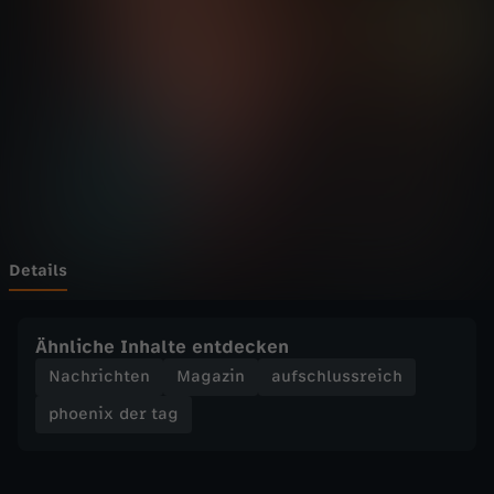
d
e
r
t
a
g
Details
-
Ähnliche Inhalte entdecken
G
Nachrichten
Magazin
aufschlussreich
phoenix der tag
e
b