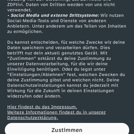
ZDFtivi. Daten von Dritten werden von uns nicht
f
Das ZDF
verwendet.
• Social Media und externe Drittsysteme:
Wir nutzen
ZDF Unternehmen
f
Social-Media-Tools und Dienste von anderen
Anbietern. Unter anderem um das Teilen von Inhalten
Karriere
zu ermöglichen.
e
Presseportal
Du kannst entscheiden, für welche Zwecke wir deine
ZDF goes Schule
Daten speichern und verarbeiten dürfen. Dies
n
betrifft nur dein aktuell genutztes Gerät. Mit
Werbefernsehen
"Zustimmen" erklärst du deine Zustimmung zu
r
unserer Datenverarbeitung, für die wir deine
Mainzelmännchen
Einwilligung benötigen. Oder du legst unter
"Einstellungen/Ablehnen" fest, welchen Zwecken du
u
deine Zustimmung gibst und welchen nicht. Deine
Datenschutzeinstellungen kannst du jederzeit mit
Wirkung für die Zukunft in deinen Einstellungen
h
widerrufen oder ändern.
e
Hier findest du das Impressum.
Partner
Weitere Informationen findest du in unserer
Datenschutzerklärung.
i
Zustimmen