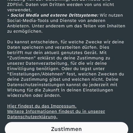
ZDFtivi. Daten von Dritten werden von uns nicht
c
Das ZDF
verwendet.
• Social Media und externe Drittsysteme:
Wir nutzen
ZDF Unternehmen
h
Social-Media-Tools und Dienste von anderen
Anbietern. Unter anderem um das Teilen von Inhalten
Karriere
zu ermöglichen.
a
Presseportal
Du kannst entscheiden, für welche Zwecke wir deine
ZDF goes Schule
Daten speichern und verarbeiten dürfen. Dies
f
betrifft nur dein aktuell genutztes Gerät. Mit
Werbefernsehen
"Zustimmen" erklärst du deine Zustimmung zu
t
unserer Datenverarbeitung, für die wir deine
Mainzelmännchen
Einwilligung benötigen. Oder du legst unter
"Einstellungen/Ablehnen" fest, welchen Zwecken du
s
deine Zustimmung gibst und welchen nicht. Deine
Datenschutzeinstellungen kannst du jederzeit mit
Wirkung für die Zukunft in deinen Einstellungen
m
widerrufen oder ändern.
i
Hier findest du das Impressum.
Partner
Weitere Informationen findest du in unserer
Datenschutzerklärung.
n
Zustimmen