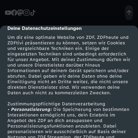
s
e
Deine Datenschutzeinstellungen
cmp-dialog-description
Um dir eine optimale Website von ZDF, ZDFheute und
n
ZDFtivi präsentieren zu können, setzen wir Cookies
und vergleichbare Techniken ein. Einige der
eingesetzten Techniken sind unbedingt erforderlich
s
für unser Angebot. Mit deiner Zustimmung dürfen wir
Mehr ZDF
Service
und unsere Dienstleister darüber hinaus
W
Informationen auf deinem Gerät speichern und/oder
ZDF-Apps
ZDFmitreden
abrufen. Dabei geben wir deine Daten ohne deine
Einwilligung nicht an Dritte weiter, die nicht unsere
i
Smart TV
Kontakt zum ZDF
direkten Dienstleister sind. Wir verwenden deine
Daten auch nicht zu kommerziellen Zwecken.
ZDFtext
Tickets
r
Zustimmungspflichtige Datenverarbeitung
Livestreams
Zuschauerservice
• Personalisierung:
Die Speicherung von bestimmten
t
Sendungen A-Z
Hilfe
Interaktionen ermöglicht uns, dein Erlebnis im
Angebot des ZDF an dich anzupassen und
TV-Programm
Personalisierungsfunktionen anzubieten. Dabei
s
personalisieren wir ausschließlich auf Basis deiner
Nutzung von ZDF Streaming, der ZDFheute und