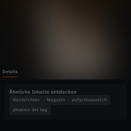
d
Wechseln zu: ZDFheute
e
r
t
a
g
Details
-
Ähnliche Inhalte entdecken
H
Nachrichten
Magazin
aufschlussreich
phoenix der tag
e
s