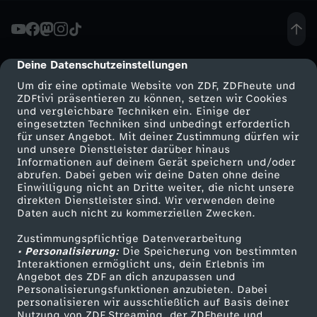
l
i
Deine Datenschutzeinstellungen
cmp-dialog-description
Um dir eine optimale Website von ZDF, ZDFheute und
t
ZDFtivi präsentieren zu können, setzen wir Cookies
und vergleichbare Techniken ein. Einige der
eingesetzten Techniken sind unbedingt erforderlich
i
für unser Angebot. Mit deiner Zustimmung dürfen wir
Mehr ZDF
Service
und unsere Dienstleister darüber hinaus
o
Informationen auf deinem Gerät speichern und/oder
ZDF-Apps
ZDFmitreden
abrufen. Dabei geben wir deine Daten ohne deine
Einwilligung nicht an Dritte weiter, die nicht unsere
n
Smart TV
Kontakt zum ZDF
direkten Dienstleister sind. Wir verwenden deine
Daten auch nicht zu kommerziellen Zwecken.
ZDFtext
Tickets
:
Zustimmungspflichtige Datenverarbeitung
Livestreams
Zuschauerservice
• Personalisierung:
Die Speicherung von bestimmten
“
Sendungen A-Z
Hilfe
Interaktionen ermöglicht uns, dein Erlebnis im
Angebot des ZDF an dich anzupassen und
TV-Programm
Personalisierungsfunktionen anzubieten. Dabei
D
personalisieren wir ausschließlich auf Basis deiner
Nutzung von ZDF Streaming, der ZDFheute und