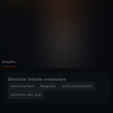
d
e
r
t
a
g
Details
-
Ähnliche Inhalte entdecken
K
Nachrichten
Magazin
aufschlussreich
phoenix der tag
o
a