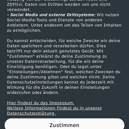
ZDFtivi. Daten von Dritten werden von uns nicht
i
Das ZDF
verwendet.
• Social Media und externe Drittsysteme:
Wir nutzen
ZDF Unternehmen
e
Social-Media-Tools und Dienste von anderen
Anbietern. Unter anderem um das Teilen von Inhalten
Karriere
zu ermöglichen.
L
Presseportal
Du kannst entscheiden, für welche Zwecke wir deine
ZDF goes Schule
Daten speichern und verarbeiten dürfen. Dies
a
betrifft nur dein aktuell genutztes Gerät. Mit
Werbefernsehen
"Zustimmen" erklärst du deine Zustimmung zu
g
unserer Datenverarbeitung, für die wir deine
Mainzelmännchen
Einwilligung benötigen. Oder du legst unter
"Einstellungen/Ablehnen" fest, welchen Zwecken du
e
deine Zustimmung gibst und welchen nicht. Deine
Datenschutzeinstellungen kannst du jederzeit mit
Wirkung für die Zukunft in deinen Einstellungen
i
widerrufen oder ändern.
s
Hier findest du das Impressum.
Partner
Weitere Informationen findest du in unserer
Datenschutzerklärung.
t
Zustimmen