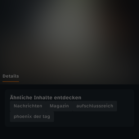
d
e
r
t
a
g
Details
-
Ähnliche Inhalte entdecken
K
Nachrichten
Magazin
aufschlussreich
phoenix der tag
r
a