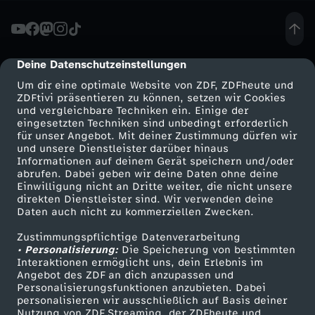
n
k
Deine Datenschutzeinstellungen
cmp-dialog-description
Um dir eine optimale Website von ZDF, ZDFheute und
e
ZDFtivi präsentieren zu können, setzen wir Cookies
und vergleichbare Techniken ein. Einige der
eingesetzten Techniken sind unbedingt erforderlich
n
für unser Angebot. Mit deiner Zustimmung dürfen wir
Mehr ZDF
Service
und unsere Dienstleister darüber hinaus
k
Informationen auf deinem Gerät speichern und/oder
ZDF-Apps
ZDFmitreden
abrufen. Dabei geben wir deine Daten ohne deine
Einwilligung nicht an Dritte weiter, die nicht unsere
a
Smart TV
Kontakt zum ZDF
direkten Dienstleister sind. Wir verwenden deine
Daten auch nicht zu kommerziellen Zwecken.
ZDFtext
Tickets
s
Zustimmungspflichtige Datenverarbeitung
Livestreams
Zuschauerservice
• Personalisierung:
Die Speicherung von bestimmten
s
Sendungen A-Z
Hilfe
Interaktionen ermöglicht uns, dein Erlebnis im
Angebot des ZDF an dich anzupassen und
TV-Programm
Personalisierungsfunktionen anzubieten. Dabei
e
personalisieren wir ausschließlich auf Basis deiner
Nutzung von ZDF Streaming, der ZDFheute und