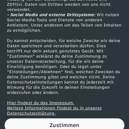
ZDFtivi. Daten von Dritten werden von uns nicht
n
Das ZDF
verwendet.
• Social Media und externe Drittsysteme:
Wir nutzen
ZDF Unternehmen
-
Social-Media-Tools und Dienste von anderen
Anbietern. Unter anderem um das Teilen von Inhalten
Karriere
zu ermöglichen.
u
Presseportal
Du kannst entscheiden, für welche Zwecke wir deine
ZDF goes Schule
Daten speichern und verarbeiten dürfen. Dies
n
betrifft nur dein aktuell genutztes Gerät. Mit
Werbefernsehen
"Zustimmen" erklärst du deine Zustimmung zu
d
unserer Datenverarbeitung, für die wir deine
Mainzelmännchen
Einwilligung benötigen. Oder du legst unter
"Einstellungen/Ablehnen" fest, welchen Zwecken du
M
deine Zustimmung gibst und welchen nicht. Deine
Datenschutzeinstellungen kannst du jederzeit mit
Wirkung für die Zukunft in deinen Einstellungen
i
widerrufen oder ändern.
g
Hier findest du das Impressum.
Partner
Weitere Informationen findest du in unserer
Datenschutzerklärung.
r
Zustimmen