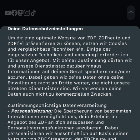
n
e
Deine Datenschutzeinstellungen
cmp-dialog-description
Um dir eine optimale Website von ZDF, ZDFheute und
n
ZDFtivi präsentieren zu können, setzen wir Cookies
und vergleichbare Techniken ein. Einige der
eingesetzten Techniken sind unbedingt erforderlich
b
für unser Angebot. Mit deiner Zustimmung dürfen wir
Mehr ZDF
Service
und unsere Dienstleister darüber hinaus
e
Informationen auf deinem Gerät speichern und/oder
ZDF-Apps
ZDFmitreden
abrufen. Dabei geben wir deine Daten ohne deine
Einwilligung nicht an Dritte weiter, die nicht unsere
r
Smart TV
Kontakt zum ZDF
direkten Dienstleister sind. Wir verwenden deine
Daten auch nicht zu kommerziellen Zwecken.
ZDFtext
Tickets
g
Zustimmungspflichtige Datenverarbeitung
Livestreams
Zuschauerservice
• Personalisierung:
Die Speicherung von bestimmten
z
Sendungen A-Z
Hilfe
Interaktionen ermöglicht uns, dein Erlebnis im
Angebot des ZDF an dich anzupassen und
TV-Programm
Personalisierungsfunktionen anzubieten. Dabei
u
personalisieren wir ausschließlich auf Basis deiner
Nutzung von ZDF Streaming, der ZDFheute und