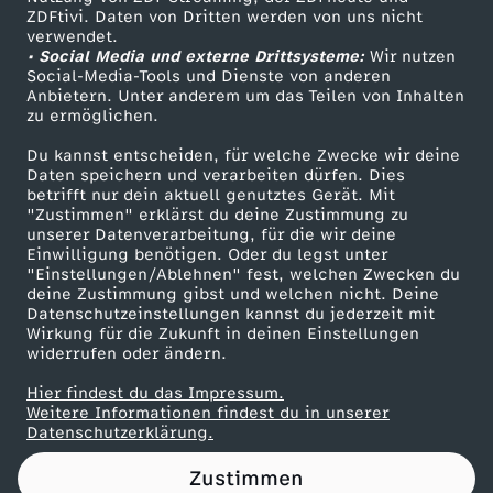
ZDFtivi. Daten von Dritten werden von uns nicht
m
Das ZDF
verwendet.
• Social Media und externe Drittsysteme:
Wir nutzen
ZDF Unternehmen
n
Social-Media-Tools und Dienste von anderen
Anbietern. Unter anderem um das Teilen von Inhalten
Karriere
zu ermöglichen.
e
Presseportal
Du kannst entscheiden, für welche Zwecke wir deine
ZDF goes Schule
Daten speichern und verarbeiten dürfen. Dies
u
betrifft nur dein aktuell genutztes Gerät. Mit
Werbefernsehen
"Zustimmen" erklärst du deine Zustimmung zu
e
unserer Datenverarbeitung, für die wir deine
Mainzelmännchen
Einwilligung benötigen. Oder du legst unter
"Einstellungen/Ablehnen" fest, welchen Zwecken du
n
deine Zustimmung gibst und welchen nicht. Deine
Datenschutzeinstellungen kannst du jederzeit mit
Wirkung für die Zukunft in deinen Einstellungen
S
widerrufen oder ändern.
i
Hier findest du das Impressum.
Partner
Weitere Informationen findest du in unserer
Datenschutzerklärung.
c
Zustimmen