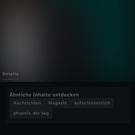
d
e
r
t
a
g
Details
-
Ähnliche Inhalte entdecken
K
Nachrichten
Magazin
aufschlussreich
phoenix der tag
r
o