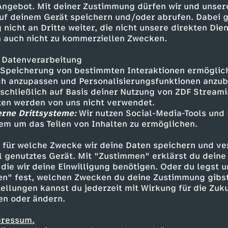
 Angebot. Mit deiner Zustimmung dürfen wir und unser
uf deinem Gerät speichern und/oder abrufen. Dabei 
 nicht an Dritte weiter, die nicht unsere direkten Dien
 auch nicht zu kommerziellen Zwecken.
 Datenverarbeitung
Speicherung von bestimmten Interaktionen ermöglicht
h anzupassen und Personalisierungsfunktionen anzub
sschließlich auf Basis deiner Nutzung von ZDF Stream
tten werden von uns nicht verwendet.
erne Drittsysteme:
Wir nutzen Social-Media-Tools und
em um das Teilen von Inhalten zu ermöglichen.
Inhalte entdecken
 für welche Zwecke wir deine Daten speichern und ver
n
Magazin
aufschlussreich
phoenix der ta
ell genutztes Gerät. Mit "Zustimmen" erklärst du dein
die wir deine Einwilligung benötigen. Oder du legst u
en" fest, welchen Zwecken du deine Zustimmung gibst
ellungen kannst du jederzeit mit Wirkung für die Zuku
en oder ändern.
pressum.