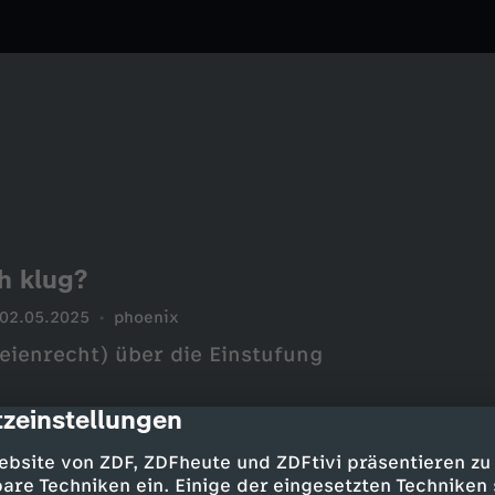
h klug?
02.05.2025
phoenix
teienrecht) über die Einstufung
zeinstellungen
cription
ebsite von ZDF, ZDFheute und ZDFtivi präsentieren zu
are Techniken ein. Einige der eingesetzten Techniken