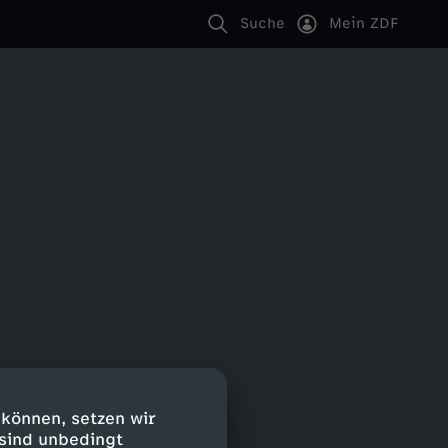
Suche
Mein ZDF
 können, setzen wir
 sind unbedingt